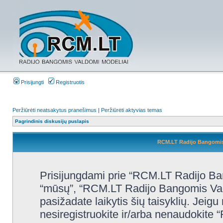
Prisijungti
Registruotis
Peržiūrėti neatsakytus pranešimus
|
Peržiūrėti aktyvias temas
Pagrindinis diskusijų puslapis
RCM.LT Radijo Bangomis 
Prisijungdami prie “RCM.LT Radijo Ban
“mūsų”, “RCM.LT Radijo Bangomis Valdo
pasižadate laikytis šių taisyklių. Jeigu 
nesiregistruokite ir/arba nenaudokite