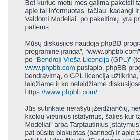
Bet kuriuo metu mes galima pakeisti t
apie tai informuotas, tačiau, kadangi
Valdomi Modeliai” po pakeitimų, yra prot
patiems.
Mūsų diskusijos naudoja phpBB programi
programinė įranga”, “www.phpbb.com”
po “
Bendroji Vieša Licencija (GPL)
” (
www.phpbb.com
puslapio. phpBB progr
bendravimą, o GPL licencija užtikrina,
leidžiame ir ko neleidžiame diskusijos
https://www.phpbb.com/
.
Jūs sutinkate nerašyti įžeidžiančių, ne
kitokių vietinius įstatymus, šalies k
Modeliai” arba Tarptautinius Įstatymus
pat būsite blokuotas (banned) ir apie 