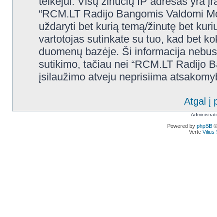
teikėjui. Visų žinučių IP adresas yra 
“RCM.LT Radijo Bangomis Valdomi Modelia
uždaryti bet kurią temą/žinutę bet kuri
vartotojas sutinkate su tuo, kad bet k
duomenų bazėje. Ši informacija nebus
sutikimo, tačiau nei “RCM.LT Radijo 
įsilaužimo atveju neprisiima atsakom
Atgal į 
Administrat
Powered by
phpBB
©
Vertė
Viliu