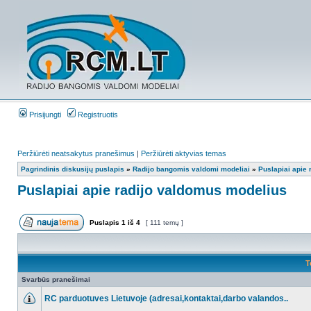
Prisijungti
Registruotis
Peržiūrėti neatsakytus pranešimus
|
Peržiūrėti aktyvias temas
Pagrindinis diskusijų puslapis
»
Radijo bangomis valdomi modeliai
»
Puslapiai apie
Puslapiai apie radijo valdomus modelius
Puslapis
1
iš
4
[ 111 temų ]
T
Svarbūs pranešimai
RC parduotuves Lietuvoje (adresai,kontaktai,darbo valandos..