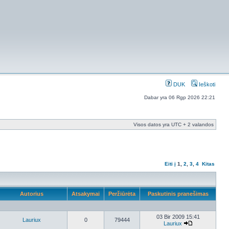
DUK
Ieškoti
Dabar yra 06 Rgp 2026 22:21
Visos datos yra UTC + 2 valandos
Eiti į
1
,
2
,
3
,
4
Kitas
Autorius
Atsakymai
Peržiūrėta
Paskutinis pranešimas
03 Bir 2009 15:41
Lauriux
0
79444
Lauriux