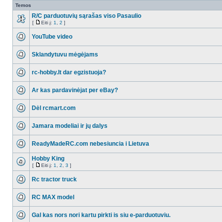
Temos
R/C parduotuvių sąrašas viso Pasaulio
[
Eiti į:
1
,
2
]
YouTube video
Sklandytuvu mėgėjams
rc-hobby.lt dar egzistuoja?
Ar kas pardavinėjat per eBay?
Dėl rcmart.com
Jamara modeliai ir jų dalys
ReadyMadeRC.com nebesiuncia i Lietuva
Hobby King
[
Eiti į:
1
,
2
,
3
]
Rc tractor truck
RC MAX model
Gal kas nors nori kartu pirkti is siu e-parduotuviu.