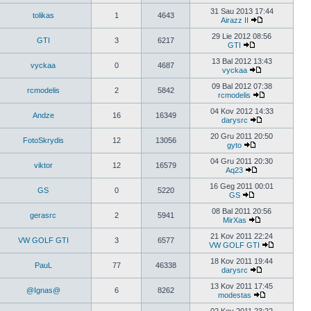
31 Sau 2013 17:44
tolikas
1
4643
Airazz II
29 Lie 2012 08:56
GTI
3
6217
GTI
13 Bal 2012 13:43
vyckaa
0
4687
vyckaa
09 Bal 2012 07:38
rcmodelis
2
5842
rcmodelis
04 Kov 2012 14:33
Andze
16
16349
darysrc
20 Gru 2011 20:50
FotoSkrydis
12
13056
gyto
04 Gru 2011 20:30
viktor
12
16579
Aq23
16 Geg 2011 00:01
GS
0
5220
GS
08 Bal 2011 20:56
gerasrc
2
5941
MirXas
21 Kov 2011 22:24
VW GOLF GTI
3
6577
VW GOLF GTI
18 Kov 2011 19:44
PauL
77
46338
darysrc
13 Kov 2011 17:45
@Ignas@
6
8262
modestas