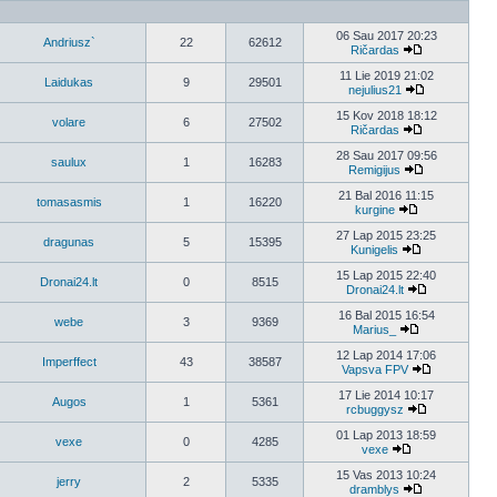
06 Sau 2017 20:23
Andriusz`
22
62612
Ričardas
11 Lie 2019 21:02
Laidukas
9
29501
nejulius21
15 Kov 2018 18:12
volare
6
27502
Ričardas
28 Sau 2017 09:56
saulux
1
16283
Remigijus
21 Bal 2016 11:15
tomasasmis
1
16220
kurgine
27 Lap 2015 23:25
dragunas
5
15395
Kunigelis
15 Lap 2015 22:40
Dronai24.lt
0
8515
Dronai24.lt
16 Bal 2015 16:54
webe
3
9369
Marius_
12 Lap 2014 17:06
Imperffect
43
38587
Vapsva FPV
17 Lie 2014 10:17
Augos
1
5361
rcbuggysz
01 Lap 2013 18:59
vexe
0
4285
vexe
15 Vas 2013 10:24
jerry
2
5335
dramblys