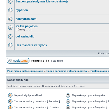
Serpent pasirodymas Lietuvos rinkoje
hyperion
hobbytron.com
Reikia pagalbos
[
Eiti į:
1
,
2
]
del vaziuokliu
Heli masters varžybos
Rodyti pa
Puslapis
1
iš
4
[ 111 temų ]
Pagrindinis diskusijų puslapis
»
Radijo bangomis valdomi modeliai
»
Puslapiai apie
Dabar prisijungę
Vartotojai naršantys šį forumą: Registruotų vartotojų nėra ir 1 svečias
Neperskaityti pranešimai
Neperskaitytų pranešimų nėra
Yra neperskaitytų pranešimų [ Populiari ]
Neperskaitytų pranešimų nėra [ Po
Yra neperskaitytų pranešimų [ Užrakinta ]
Neperskaitytų pranešimų nėra [ U