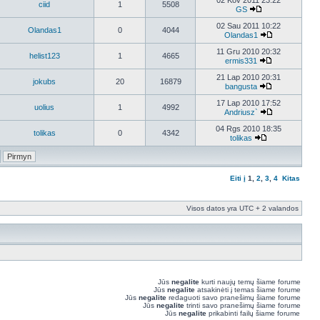
02 Kov 2011 23:22
ciid
1
5508
GS
02 Sau 2011 10:22
Olandas1
0
4044
Olandas1
11 Gru 2010 20:32
helist123
1
4665
ermis331
21 Lap 2010 20:31
jokubs
20
16879
bangusta
17 Lap 2010 17:52
uolius
1
4992
Andriusz`
04 Rgs 2010 18:35
tolikas
0
4342
tolikas
Eiti į
1
,
2
,
3
,
4
Kitas
Visos datos yra UTC + 2 valandos
Jūs
negalite
kurti naujų temų šiame forume
Jūs
negalite
atsakinėti į temas šiame forume
Jūs
negalite
redaguoti savo pranešimų šiame forume
Jūs
negalite
trinti savo pranešimų šiame forume
Jūs
negalite
prikabinti failų šiame forume