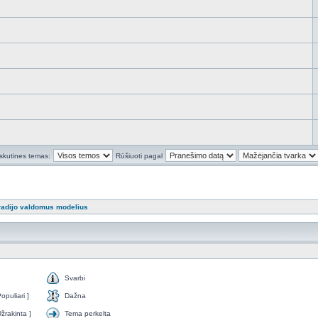
skutines temas:
Rūšiuoti pagal
 radijo valdomus modelius
Svarbi
puliari ]
Dažna
žrakinta ]
Tema perkelta