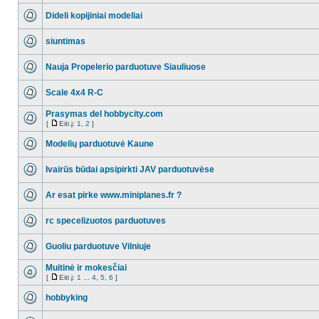
Dideli kopijiniai modeliai
siuntimas
Nauja Propelerio parduotuve Siauliuose
Scale 4x4 R-C
Prasymas del hobbycity.com
[
Eiti į:
1
,
2
]
Modelių parduotuvė Kaune
Ivairūs būdai apsipirkti JAV parduotuvėse
Ar esat pirke www.miniplanes.fr ?
rc specelizuotos parduotuves
Guoliu parduotuve Vilniuje
Muitinė ir mokesčiai
[
Eiti į:
1
...
4
,
5
,
6
]
hobbyking