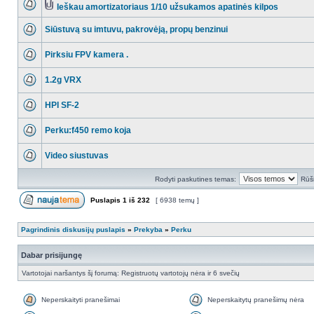
Ieškau amortizatoriaus 1/10 užsukamos apatinės kilpos
Siūstuvą su imtuvu, pakrovėją, propų benzinui
Pirksiu FPV kamera .
1.2g VRX
HPI SF-2
Perku:f450 remo koja
Video siustuvas
Rodyti paskutines temas:
Rūši
Puslapis
1
iš
232
[ 6938 temų ]
Pagrindinis diskusijų puslapis
»
Prekyba
»
Perku
Dabar prisijungę
Vartotojai naršantys šį forumą: Registruotų vartotojų nėra ir 6 svečių
Neperskaityti pranešimai
Neperskaitytų pranešimų nėra