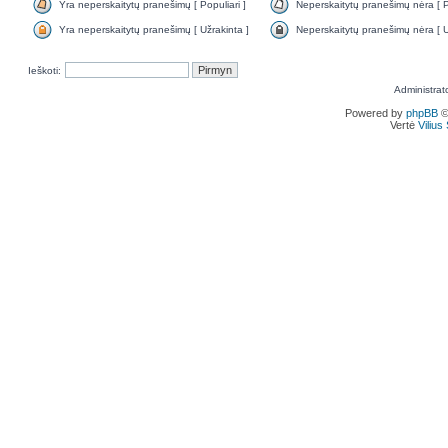
Yra neperskaitytų pranešimų [ Populiari ]
Neperskaitytų pranešimų nėra [ Po
Yra neperskaitytų pranešimų [ Užrakinta ]
Neperskaitytų pranešimų nėra [ U
Ieškoti:
Administrat
Powered by
phpBB
©
Vertė
Viliu