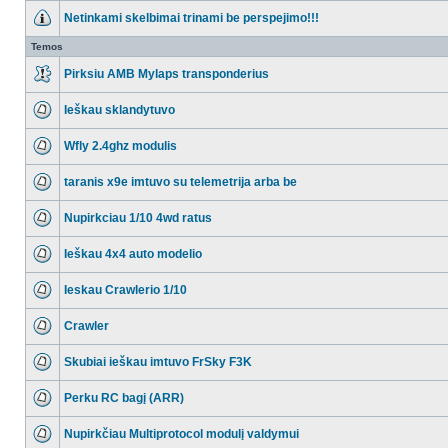
Netinkami skelbimai trinami be perspejimo!!!
Temos
Pirksiu AMB Mylaps transponderius
Ieškau sklandytuvo
Wfly 2.4ghz modulis
taranis x9e imtuvo su telemetrija arba be
Nupirkciau 1/10 4wd ratus
Ieškau 4x4 auto modelio
Ieskau Crawlerio 1/10
Crawler
Skubiai ieškau imtuvo FrSky F3K
Perku RC bagį (ARR)
Nupirkčiau Multiprotocol modulį valdymui