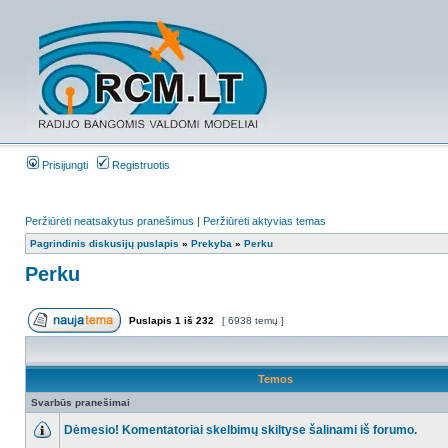
Prisijungti
Registruotis
Peržiūrėti neatsakytus pranešimus
|
Peržiūrėti aktyvias temas
Pagrindinis diskusijų puslapis
»
Prekyba
»
Perku
Perku
Puslapis
1
iš
232
[ 6938 temų ]
Temos
Svarbūs pranešimai
Dėmesio! Komentatoriai skelbimų skiltyse šalinami iš forumo.