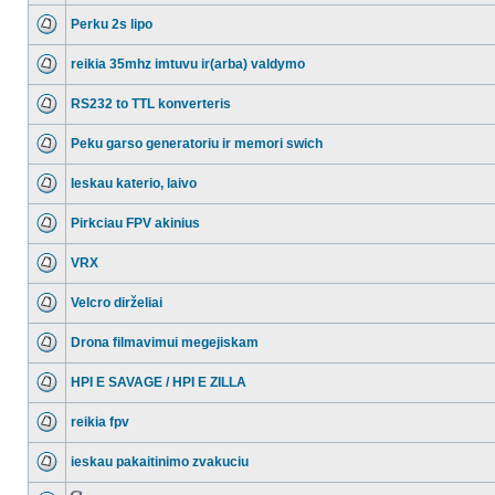
Perku 2s lipo
reikia 35mhz imtuvu ir(arba) valdymo
RS232 to TTL konverteris
Peku garso generatoriu ir memori swich
Ieskau katerio, laivo
Pirkciau FPV akinius
VRX
Velcro dirželiai
Drona filmavimui megejiskam
HPI E SAVAGE / HPI E ZILLA
reikia fpv
ieskau pakaitinimo zvakuciu