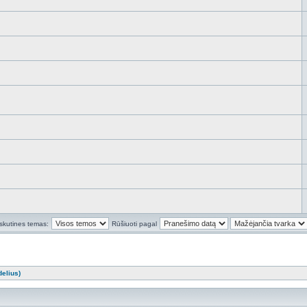
skutines temas:
Rūšiuoti pagal
elius)