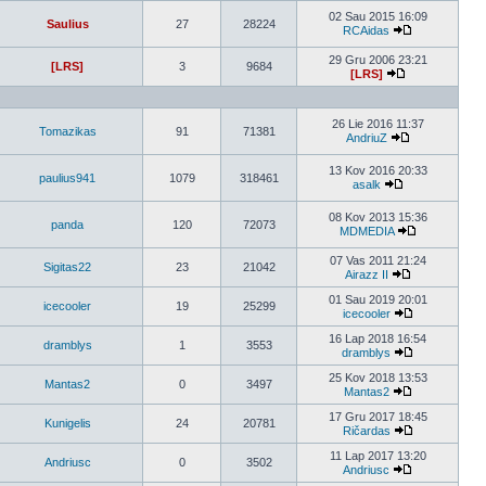
02 Sau 2015 16:09
Saulius
27
28224
RCAidas
29 Gru 2006 23:21
[LRS]
3
9684
[LRS]
26 Lie 2016 11:37
Tomazikas
91
71381
AndriuZ
13 Kov 2016 20:33
paulius941
1079
318461
asalk
08 Kov 2013 15:36
panda
120
72073
MDMEDIA
07 Vas 2011 21:24
Sigitas22
23
21042
Airazz II
01 Sau 2019 20:01
icecooler
19
25299
icecooler
16 Lap 2018 16:54
dramblys
1
3553
dramblys
25 Kov 2018 13:53
Mantas2
0
3497
Mantas2
17 Gru 2017 18:45
Kunigelis
24
20781
Ričardas
11 Lap 2017 13:20
Andriusc
0
3502
Andriusc