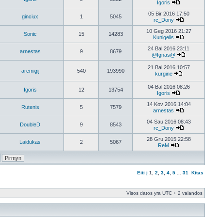
Igoris
05 Bir 2016 17:50
ginciux
1
5045
rc_Dony
10 Geg 2016 21:27
Sonic
15
14283
Kunigelis
24 Bal 2016 23:11
arnestas
9
8679
@Ignas@
21 Bal 2016 10:57
aremigij
540
193990
kurgine
04 Bal 2016 08:26
Igoris
12
13754
Igoris
14 Kov 2016 14:04
Rutenis
5
7579
arnestas
04 Sau 2016 08:43
DoubleD
9
8543
rc_Dony
28 Gru 2015 22:58
Laidukas
2
5067
ReM
Eiti į
1
,
2
,
3
,
4
,
5
...
31
Kitas
Visos datos yra UTC + 2 valandos