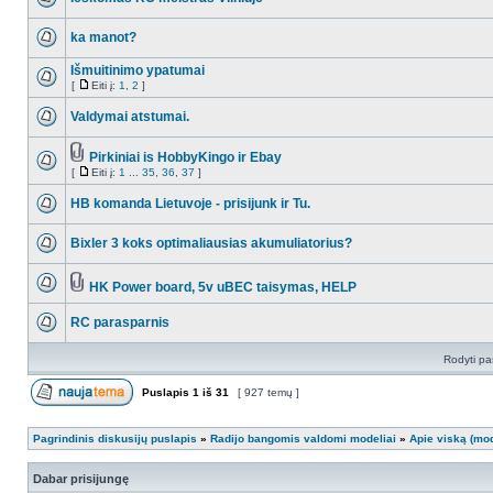
ka manot?
Išmuitinimo ypatumai
[
Eiti į:
1
,
2
]
Valdymai atstumai.
Pirkiniai is HobbyKingo ir Ebay
[
Eiti į:
1
...
35
,
36
,
37
]
HB komanda Lietuvoje - prisijunk ir Tu.
Bixler 3 koks optimaliausias akumuliatorius?
HK Power board, 5v uBEC taisymas, HELP
RC parasparnis
Rodyti pa
Puslapis
1
iš
31
[ 927 temų ]
Pagrindinis diskusijų puslapis
»
Radijo bangomis valdomi modeliai
»
Apie viską (mod
Dabar prisijungę