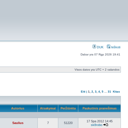
DUK
Ieškoti
Dabar yra 07 Rgp 2026 19:41
Visos datos yra UTC + 2 valandos
Eiti į
1
,
2
,
3
,
4
,
5
...
31
Kitas
Autorius
Atsakymai
Peržiūrėta
Paskutinis pranešimas
17 Spa 2012 14:45
Saulius
7
51220
sk8robo