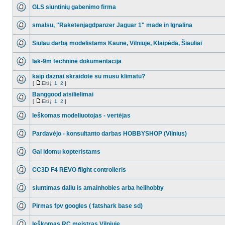
GLS siuntinių gabenimo firma
smalsu, "Raketenjagdpanzer Jaguar 1" made in Ignalina
Siulau darbą modelistams Kaune, Vilniuje, Klaipėda, Šiauliai
lak-9m techninė dokumentacija
kaip daznai skraidote su musu klimatu?
[
Eiti į:
1
,
2
]
Banggood atsilielimai
[
Eiti į:
1
,
2
]
Ieškomas modeliuotojas - vertėjas
Pardavėjo - konsultanto darbas HOBBYSHOP (Vilnius)
Gal idomu kopteristams
CC3D F4 REVO flight controlleris
siuntimas daliu is amainhobies arba helihobby
Pirmas fpv googles ( fatshark base sd)
Ieškomas RC meistras Vilniuje