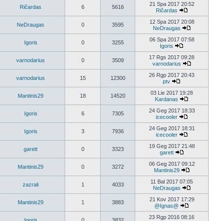
21 Spa 2017 20:52
Ričardas
6
5616
Ričardas
12 Spa 2017 20:08
NeDraugas
0
3595
NeDraugas
06 Spa 2017 07:58
Igoris
0
3255
Igoris
17 Rgs 2017 09:28
varnodarius
0
3509
varnodarius
26 Rgp 2017 20:43
varnodarius
15
12300
ptv
03 Lie 2017 19:28
Mantinis29
18
14520
Kardanas
24 Geg 2017 18:33
Igoris
6
7305
icecooler
24 Geg 2017 18:31
Igoris
3
7936
icecooler
19 Geg 2017 21:48
garett
0
3323
garett
06 Geg 2017 09:12
Mantinis29
0
3272
Mantinis29
11 Bal 2017 07:05
zazrali
1
4033
NeDraugas
21 Kov 2017 17:29
Mantinis29
1
3883
@Ignas@
23 Rgp 2016 08:16
Igoris
0
3832