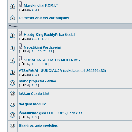
Marskineliai RCM.LT
[
Eiti į:
1
,
2
]
Demesio visiems vartotojams
Temos
Hobby King BuddyPrice Kodai
[
Eiti į:
1
...
5
,
6
,
7
]
Nepatikimi Pardavėjai
[
Eiti į:
1
...
70
,
71
,
72
]
SUBALANSUOTA TIK MOTERIMS
[
Eiti į:
1
...
7
,
8
,
9
]
ATSARGIAI - SUKCIAUJA (sukciaus tel. 864591432)
[
Eiti į:
1
,
2
]
mano projektai - video
[
Eiti į:
1
,
2
]
Ieškau Castle Link
del gsm modulio
Išmuitinimo gidas DHL, UPS, Fedex t.t
[
Eiti į:
1
,
2
]
Skaidrės apie modelius