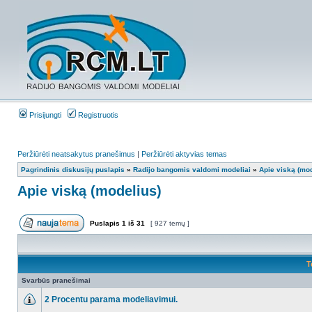
Prisijungti
Registruotis
Peržiūrėti neatsakytus pranešimus
|
Peržiūrėti aktyvias temas
Pagrindinis diskusijų puslapis
»
Radijo bangomis valdomi modeliai
»
Apie viską (mod
Apie viską (modelius)
Puslapis
1
iš
31
[ 927 temų ]
T
Svarbūs pranešimai
2 Procentu parama modeliavimui.