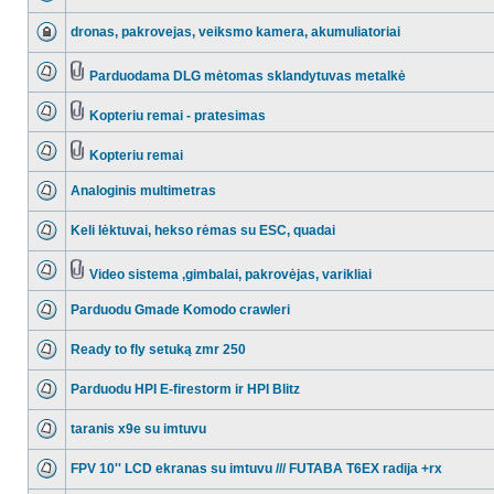
dronas, pakrovejas, veiksmo kamera, akumuliatoriai
Parduodama DLG mėtomas sklandytuvas metalkė
Kopteriu remai - pratesimas
Kopteriu remai
Analoginis multimetras
Keli lėktuvai, hekso rėmas su ESC, quadai
Video sistema ,gimbalai, pakrovėjas, varikliai
Parduodu Gmade Komodo crawleri
Ready to fly setuką zmr 250
Parduodu HPI E-firestorm ir HPI Blitz
taranis x9e su imtuvu
FPV 10'' LCD ekranas su imtuvu /// FUTABA T6EX radija +rx