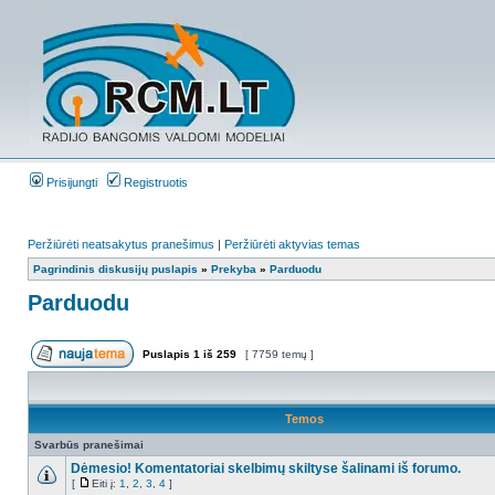
Prisijungti
Registruotis
Peržiūrėti neatsakytus pranešimus
|
Peržiūrėti aktyvias temas
Pagrindinis diskusijų puslapis
»
Prekyba
»
Parduodu
Parduodu
Puslapis
1
iš
259
[ 7759 temų ]
Temos
Svarbūs pranešimai
Dėmesio! Komentatoriai skelbimų skiltyse šalinami iš forumo.
[
Eiti į:
1
,
2
,
3
,
4
]