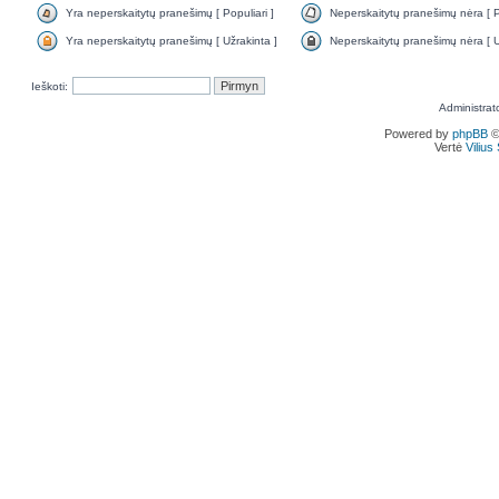
Yra neperskaitytų pranešimų [ Populiari ]
Neperskaitytų pranešimų nėra [ Po
Yra neperskaitytų pranešimų [ Užrakinta ]
Neperskaitytų pranešimų nėra [ U
Ieškoti:
Administrat
Powered by
phpBB
©
Vertė
Viliu