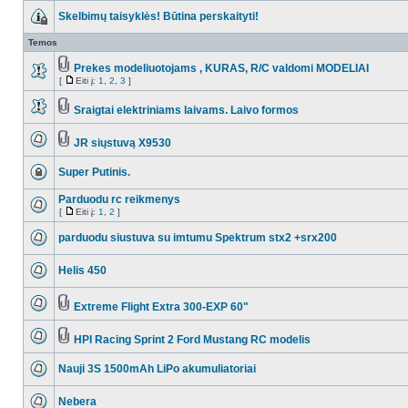
Skelbimų taisyklės! Būtina perskaityti!
Temos
Prekes modeliuotojams , KURAS, R/C valdomi MODELIAI
[
Eiti į:
1
,
2
,
3
]
Sraigtai elektriniams laivams. Laivo formos
JR siųstuvą X9530
Super Putinis.
Parduodu rc reikmenys
[
Eiti į:
1
,
2
]
parduodu siustuva su imtumu Spektrum stx2 +srx200
Helis 450
Extreme Flight Extra 300-EXP 60"
HPI Racing Sprint 2 Ford Mustang RC modelis
Nauji 3S 1500mAh LiPo akumuliatoriai
Nebera