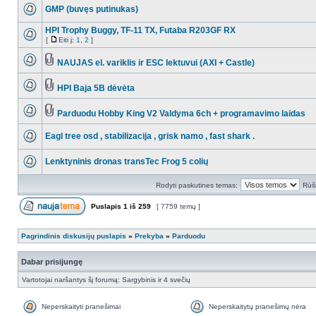
GMP (buvęs putinukas)
HPI Trophy Buggy, TF-11 TX, Futaba R203GF RX
[
Eiti į:
1
,
2
]
NAUJAS el. variklis ir ESC lektuvui (AXI + Castle)
HPI Baja 5B dėvėta
Parduodu Hobby King V2 Valdyma 6ch + programavimo laidas
Eagl tree osd , stabilizacija , grisk namo , fast shark .
Lenktyninis dronas transTec Frog 5 colių
Rodyti paskutines temas:
Rūši
Puslapis
1
iš
259
[ 7759 temų ]
Pagrindinis diskusijų puslapis
»
Prekyba
»
Parduodu
Dabar prisijungę
Vartotojai naršantys šį forumą: Sargybinis ir 4 svečių
Neperskaityti pranešimai
Neperskaitytų pranešimų nėra