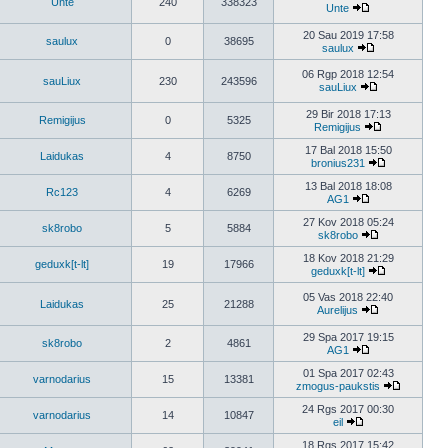
Unte
240
338323
Unte
20 Sau 2019 17:58
saulux
0
38695
saulux
06 Rgp 2018 12:54
sauLiux
230
243596
sauLiux
29 Bir 2018 17:13
Remigijus
0
5325
Remigijus
17 Bal 2018 15:50
Laidukas
4
8750
bronius231
13 Bal 2018 18:08
Rc123
4
6269
AG1
27 Kov 2018 05:24
sk8robo
5
5884
sk8robo
18 Kov 2018 21:29
geduxk[t-lt]
19
17966
geduxk[t-lt]
05 Vas 2018 22:40
Laidukas
25
21288
Aurelijus
29 Spa 2017 19:15
sk8robo
2
4861
AG1
01 Spa 2017 02:43
varnodarius
15
13381
zmogus-paukstis
24 Rgs 2017 00:30
varnodarius
14
10847
eil
18 Rgs 2017 15:42