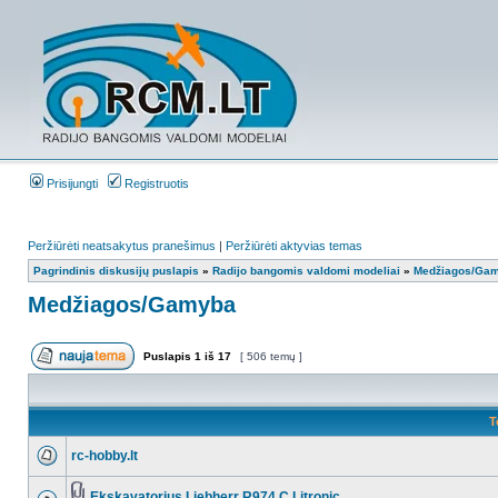
Prisijungti
Registruotis
Peržiūrėti neatsakytus pranešimus
|
Peržiūrėti aktyvias temas
Pagrindinis diskusijų puslapis
»
Radijo bangomis valdomi modeliai
»
Medžiagos/Ga
Medžiagos/Gamyba
Puslapis
1
iš
17
[ 506 temų ]
T
rc-hobby.lt
Ekskavatorius Liebherr R974 C Litronic