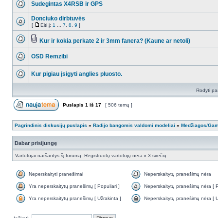
Sudegintas X4RSB ir GPS
Donciuko dirbtuvės
[
Eiti į:
1
...
7
,
8
,
9
]
Kur ir kokia perkate 2 ir 3mm fanera? (Kaune ar netoli)
OSD Remzibi
Kur pigiau įsigyti anglies pluosto.
Rodyti pa
Puslapis
1
iš
17
[ 506 temų ]
Pagrindinis diskusijų puslapis
»
Radijo bangomis valdomi modeliai
»
Medžiagos/Ga
Dabar prisijungę
Vartotojai naršantys šį forumą: Registruotų vartotojų nėra ir 3 svečių
Neperskaityti pranešimai
Neperskaitytų pranešimų nėra
Yra neperskaitytų pranešimų [ Populiari ]
Neperskaitytų pranešimų nėra [ Po
Yra neperskaitytų pranešimų [ Užrakinta ]
Neperskaitytų pranešimų nėra [ U