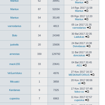
Mantux
62
39941
Mantux
14 Rgs 2017 11:58
Mantux
87
52034
Mantux
09 Rgs 2017 12:20
Mantux
54
35148
Mantux
05 Lie 2017 21:35
varnodarius
2
4813
varnodarius
30 Bal 2017 22:35
Bolo
34
24348
Laidukas
24 Bal 2017 13:38
juokelis
20
15606
Deividasas
11 Bal 2017 10:28
arnestas
330
129792
donciukas
04 Bal 2017 20:45
mack155
33
23641
AG1
27 Kov 2017 16:32
ViršumVisko
2
4976
MESKINATORIUS
20 Kov 2017 00:06
Micuaici
1
3858
eil
17 Kov 2017 07:48
Kardanas
9
7325
Volvo-xc
11 Kov 2017 07:57
cupeska
7
6963
cupeska