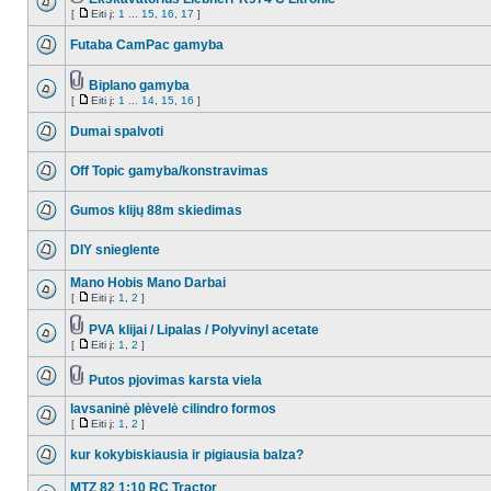
[
Eiti į:
1
...
15
,
16
,
17
]
Futaba CamPac gamyba
Biplano gamyba
[
Eiti į:
1
...
14
,
15
,
16
]
Dumai spalvoti
Off Topic gamyba/konstravimas
Gumos klijų 88m skiedimas
DIY snieglente
Mano Hobis Mano Darbai
[
Eiti į:
1
,
2
]
PVA klijai / Lipalas / Polyvinyl acetate
[
Eiti į:
1
,
2
]
Putos pjovimas karsta viela
lavsaninė plėvelė cilindro formos
[
Eiti į:
1
,
2
]
kur kokybiskiausia ir pigiausia balza?
MTZ 82 1:10 RC Tractor