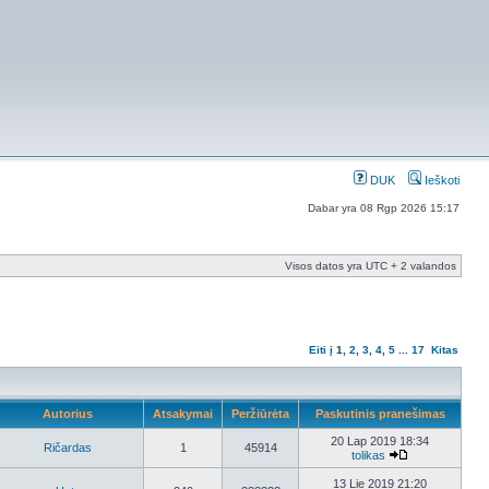
DUK
Ieškoti
Dabar yra 08 Rgp 2026 15:17
Visos datos yra UTC + 2 valandos
Eiti į
1
,
2
,
3
,
4
,
5
...
17
Kitas
Autorius
Atsakymai
Peržiūrėta
Paskutinis pranešimas
20 Lap 2019 18:34
Ričardas
1
45914
tolikas
13 Lie 2019 21:20