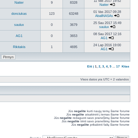
11 Vas 2017 19:52
Natter
9
8328
Natter
01 Vas 2017 09:28
donciukas
123
63248
AbaliNASAs
25 Sau 2017 15:49
saulux
0
3679
saulux
08 Sau 2017 12:16
AG1
0
3653
AG1
24 Lap 2016 19:00
Rikitakis
1
4695
AG1
Eiti į
1
,
2
,
3
,
4
,
5
...
17
Kitas
Visos datos yra UTC + 2 valandos
Jūs
negalite
kurti naujų temų šiame forume
Jūs
negalite
atsakinėti į temas šiame forume
Jūs
negalite
redaguoti savo pranešimų šiame forume
Jūs
negalite
trinti savo pranešimų šiame forume
Jūs
negalite
prikabinti failų šiame forume