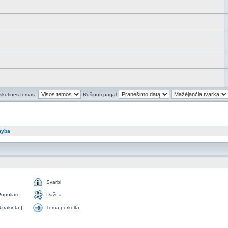
skutines temas:
Rūšiuoti pagal
myba
Svarbi
puliari ]
Dažna
žrakinta ]
Tema perkelta