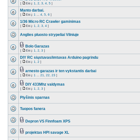
[
Eiti į:
1
,
2
,
3
,
4
,
5
]
Manto darbai.
[
Eiti į:
1
...
4
,
5
,
6
]
1/36 Micro RC Crawler gaminimas
[
Eiti į:
1
,
2
,
3
,
4
]
Anglies pluosto strypeliai Vilniuje
Bolo Garazas
[
Eiti į:
1
,
2
,
3
]
DIY RC siųstuvas/imtuvas Arduino pagrindu
[
Eiti į:
1
,
2
]
arnesto garazas ir ten vykstantis darbai
[
Eiti į:
1
...
21
,
22
,
23
]
DIY 433Mhz valdymas
[
Eiti į:
1
,
2
,
3
]
Plyšinis sparnas
Tuopos fanera
Depron VS Finnfoam XPS
projektas HPI savage XL