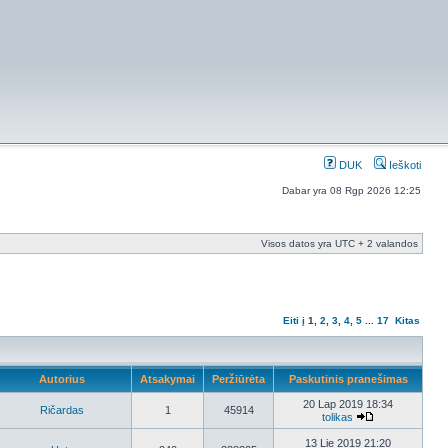
DUK
Ieškoti
Dabar yra 08 Rgp 2026 12:25
Visos datos yra UTC + 2 valandos
Eiti į
1
,
2
,
3
,
4
,
5
...
17
Kitas
Autorius
Atsakymai
Peržiūrėta
Paskutinis pranešimas
20 Lap 2019 18:34
Ričardas
1
45914
tolikas
13 Lie 2019 21:20