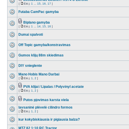
[
Eiti į:
1
...
15
,
16
,
17
]
Futaba CamPac gamyba
Biplano gamyba
[
Eiti į:
1
...
14
,
15
,
16
]
Dumai spalvoti
Off Topic gamyba/konstravimas
Gumos klijų 88m skiedimas
DIY snieglente
Mano Hobis Mano Darbai
[
Eiti į:
1
,
2
]
PVA klijai / Lipalas / Polyvinyl acetate
[
Eiti į:
1
,
2
]
Putos pjovimas karsta viela
lavsaninė plėvelė cilindro formos
[
Eiti į:
1
,
2
]
kur kokybiskiausia ir pigiausia balza?
MTZ 82 1:10 RC Tractor