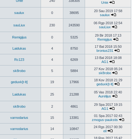
Unte
240
338305
Unte
20 Sau 2019 17:58
saulux
0
38695
saulux
06 Rgp 2018 12:54
sauLiux
230
243590
sauLiux
29 Bir 2018 17:13
Remigijus
0
5325
Remigijus
17 Bal 2018 15:50
Laidukas
4
8750
bronius231
13 Bal 2018 18:08
Rc123
4
6269
AG1
27 Kov 2018 05:24
sk8robo
5
5884
sk8robo
18 Kov 2018 21:29
geduxk[t-lt]
19
17966
geduxk[t-lt]
05 Vas 2018 22:40
Laidukas
25
21288
Aurelijus
29 Spa 2017 19:15
sk8robo
2
4861
AG1
01 Spa 2017 02:43
varnodarius
15
13381
zmogus-paukstis
24 Rgs 2017 00:30
varnodarius
14
10847
eil
18 Rgs 2017 15:42