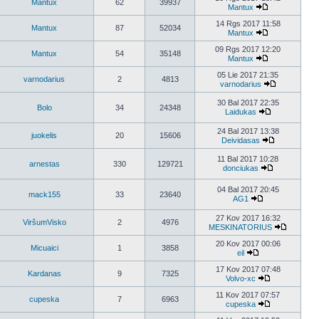
Mantux
62
39937
Mantux
14 Rgs 2017 11:58
Mantux
87
52034
Mantux
09 Rgs 2017 12:20
Mantux
54
35148
Mantux
05 Lie 2017 21:35
varnodarius
2
4813
varnodarius
30 Bal 2017 22:35
Bolo
34
24348
Laidukas
24 Bal 2017 13:38
juokelis
20
15606
Deividasas
11 Bal 2017 10:28
arnestas
330
129721
donciukas
04 Bal 2017 20:45
mack155
33
23640
AG1
27 Kov 2017 16:32
ViršumVisko
2
4976
MESKINATORIUS
20 Kov 2017 00:06
Micuaici
1
3858
eil
17 Kov 2017 07:48
Kardanas
9
7325
Volvo-xc
11 Kov 2017 07:57
cupeska
7
6963
cupeska