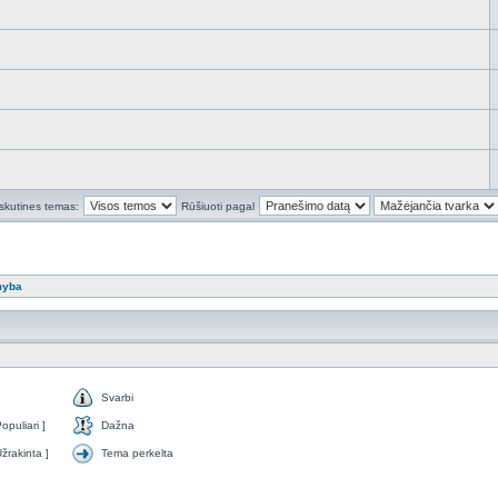
skutines temas:
Rūšiuoti pagal
myba
Svarbi
puliari ]
Dažna
žrakinta ]
Tema perkelta