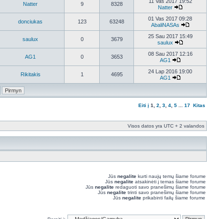
11 Vas 2017 19:52
Natter
9
8328
Natter
01 Vas 2017 09:28
donciukas
123
63248
AbaliNASAs
25 Sau 2017 15:49
saulux
0
3679
saulux
08 Sau 2017 12:16
AG1
0
3653
AG1
24 Lap 2016 19:00
Rikitakis
1
4695
AG1
Eiti į
1
,
2
,
3
,
4
,
5
...
17
Kitas
Visos datos yra UTC + 2 valandos
Jūs
negalite
kurti naujų temų šiame forume
Jūs
negalite
atsakinėti į temas šiame forume
Jūs
negalite
redaguoti savo pranešimų šiame forume
Jūs
negalite
trinti savo pranešimų šiame forume
Jūs
negalite
prikabinti failų šiame forume