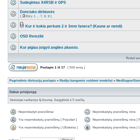
Sudegintas X4RSB ir GPS
Donciuko dirbtuvės
[
Eiti į:
1
...
7
,
8
,
9
]
Kur ir kokia perkate 2 ir 3mm fanera? (Kaune ar netoli)
OSD Remzibi
Kur pigiau įsigyti anglies pluosto.
Rodyti pa
Puslapis
1
iš
17
[ 506 temų ]
Pagrindinis diskusijų puslapis
»
Radijo bangomis valdomi modeliai
»
Medžiagos/Ga
Dabar prisijungę
Vartotojai naršantys šį forumą: Sargybinis ir 5 svečių
Neperskaityti pranešimai
Neperskaitytų pranešimų nėra
Yra neperskaitytų pranešimų [ Populiari ]
Neperskaitytų pranešimų nėra [ Po
Yra neperskaitytų pranešimų [ Užrakinta ]
Neperskaitytų pranešimų nėra [ U