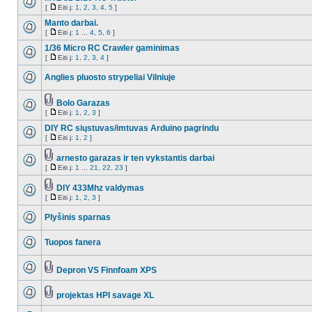
[
Eiti į:
1
,
2
,
3
,
4
,
5
]
Manto darbai.
[
Eiti į:
1
...
4
,
5
,
6
]
1/36 Micro RC Crawler gaminimas
[
Eiti į:
1
,
2
,
3
,
4
]
Anglies pluosto strypeliai Vilniuje
Bolo Garazas
[
Eiti į:
1
,
2
,
3
]
DIY RC siųstuvas/imtuvas Arduino pagrindu
[
Eiti į:
1
,
2
]
arnesto garazas ir ten vykstantis darbai
[
Eiti į:
1
...
21
,
22
,
23
]
DIY 433Mhz valdymas
[
Eiti į:
1
,
2
,
3
]
Plyšinis sparnas
Tuopos fanera
Depron VS Finnfoam XPS
projektas HPI savage XL