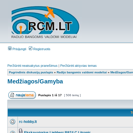
Prisijungti
Registruotis
Peržiūrėti neatsakytus pranešimus
|
Peržiūrėti aktyvias temas
Pagrindinis diskusijų puslapis
»
Radijo bangomis valdomi modeliai
»
Medžiagos/Ga
Medžiagos/Gamyba
Puslapis
1
iš
17
[ 506 temų ]
T
rc-hobby.lt
Ekskavatorius Liebherr R974 C Litronic