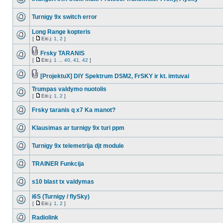
Turnigy 9x switch error
Long Range kopteris
[
Eiti į:
1
,
2
]
Frsky TARANIS
[
Eiti į:
1
...
40
,
41
,
42
]
[ProjektuX] DIY Spektrum DSM2, FrSKY ir kt. imtuvai
Trumpas valdymo nuotolis
[
Eiti į:
1
,
2
]
Frsky taranis q x7 Ka manot?
Klausimas ar turnigy 9x turi ppm
Turnigy 9x telemetrija djt module
TRAINER Funkcija
s10 blast tx valdymas
i6S (Turnigy / flySky)
[
Eiti į:
1
,
2
]
Radiolink