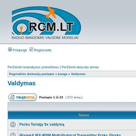
Prisijungti
Registruotis
Peržiūrėti neatsakytus pranešimus
|
Peržiūrėti aktyvias temas
Pagrindinis diskusijų puslapis
»
Įranga
»
Valdymas
Valdymas
Puslapis
1
iš
23
[ 672 temų ]
Temos
Perku Turnigy 9x valdymą
iRangeX iRX-IR8M Multi-Protocol Transmitter Frsky, Flysky