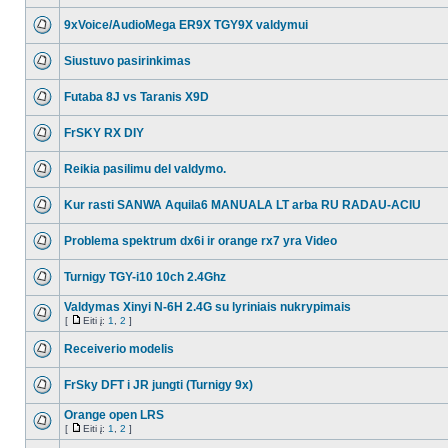
9xVoice/AudioMega ER9X TGY9X valdymui
Siustuvo pasirinkimas
Futaba 8J vs Taranis X9D
FrSKY RX DIY
Reikia pasilimu del valdymo.
Kur rasti SANWA Aquila6 MANUALA LT arba RU RADAU-ACIU
Problema spektrum dx6i ir orange rx7 yra Video
Turnigy TGY-i10 10ch 2.4Ghz
Valdymas Xinyi N-6H 2.4G su lyriniais nukrypimais
[
Eiti į:
1
,
2
]
Receiverio modelis
FrSky DFT i JR jungti (Turnigy 9x)
Orange open LRS
[
Eiti į:
1
,
2
]