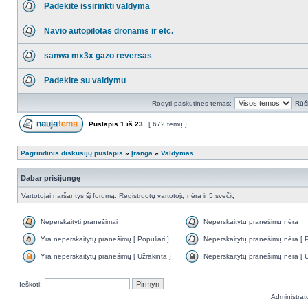
Padekite issirinkti valdyma
Navio autopilotas dronams ir etc.
sanwa mx3x gazo reversas
Padekite su valdymu
Rodyti paskutines temas:
Rūši
Puslapis
1
iš
23
[ 672 temų ]
Pagrindinis diskusijų puslapis
»
Įranga
»
Valdymas
Dabar prisijungę
Vartotojai naršantys šį forumą: Registruotų vartotojų nėra ir 5 svečių
Neperskaityti pranešimai
Neperskaitytų pranešimų nėra
Yra neperskaitytų pranešimų [ Populiari ]
Neperskaitytų pranešimų nėra [ Po
Yra neperskaitytų pranešimų [ Užrakinta ]
Neperskaitytų pranešimų nėra [ U
Ieškoti:
Administrat