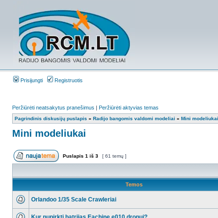
Prisijungti
Registruotis
Peržiūrėti neatsakytus pranešimus
|
Peržiūrėti aktyvias temas
Pagrindinis diskusijų puslapis
»
Radijo bangomis valdomi modeliai
»
Mini modeliuka
Mini modeliukai
Puslapis
1
iš
3
[ 61 temų ]
Temos
Orlandoo 1/35 Scale Crawleriai
Kur nupirkti batrijas Eachine e010 dronui?