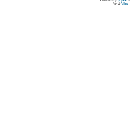
Powered by
phpBB
©
Vertė
Viliu