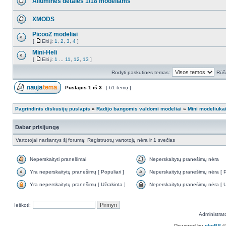
Aliumines detales 1/18 modeliams
XMODS
PicooZ modeliai
[
Eiti į:
1
,
2
,
3
,
4
]
Mini-Heli
[
Eiti į:
1
...
11
,
12
,
13
]
Rodyti paskutines temas:
Rūši
Puslapis
1
iš
3
[ 61 temų ]
Pagrindinis diskusijų puslapis
»
Radijo bangomis valdomi modeliai
»
Mini modeliuka
Dabar prisijungę
Vartotojai naršantys šį forumą: Registruotų vartotojų nėra ir 1 svečias
Neperskaityti pranešimai
Neperskaitytų pranešimų nėra
Yra neperskaitytų pranešimų [ Populiari ]
Neperskaitytų pranešimų nėra [ Po
Yra neperskaitytų pranešimų [ Užrakinta ]
Neperskaitytų pranešimų nėra [ U
Ieškoti:
Administrat