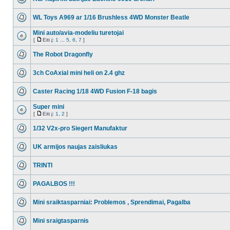
WL Toys A969 ar 1/16 Brushless 4WD Monster Beatle
Mini auto/avia-modeliu turetojai
[
Eiti į:
1
...
5
,
6
,
7
]
The Robot Dragonfly
3ch CoAxial mini heli on 2.4 ghz
Caster Racing 1/18 4WD Fusion F-18 bagis
Super mini
[
Eiti į:
1
,
2
]
1/32 V2x-pro Siegert Manufaktur
UK armijos naujas zaisliukas
TRINTI
PAGALBOS !!!
Mini sraiktasparniai: Problemos , Sprendimai, Pagalba
Mini sraigtasparnis