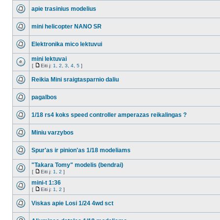
apie trasinius modelius
mini helicopter NANO SR
Elektronika mico lektuvui
mini lektuvai
[
Eiti į:
1
,
2
,
3
,
4
,
5
]
Reikia Mini sraigtasparnio daliu
pagalbos
1/18 rs4 koks speed controller amperazas reikalingas ?
Miniu varzybos
Spur'as ir pinion'as 1/18 modeliams
"Takara Tomy" modelis (bendrai)
[
Eiti į:
1
,
2
]
mini-t 1:36
[
Eiti į:
1
,
2
]
Viskas apie Losi 1/24 4wd sct