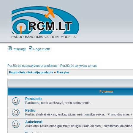
Prisijungti
Registruotis
Peržiūrėti neatsakytus pranešimus
|
Peržiūrėti aktyvias temas
Pagrindinis diskusijų puslapis
»
Prekyba
Forumas
Parduodu
Parduodu, noriu atsikratyti, noriu padovanoti...
Perku
Perku, skubiai ieškau, ieškau pigiai, nežmoniškai reikia... Priimu dovanas:)
Aukcionai
Aukcionai (Aukcionas gali trukti ne ilgiau kaip 30 dienų, skelbimas laikomas