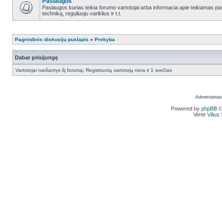
Paslaugos
Paslaugos kurias teikia forumo vartotojai arba informacia apie teikiamas
techniką, reguliuoju variklius ir t.t.
Pagrindinis diskusijų puslapis
»
Prekyba
Dabar prisijungę
Vartotojai naršantys šį forumą: Registruotų vartotojų nėra ir 1 svečias
Administrat
Powered by
phpBB
©
Vertė
Viliu