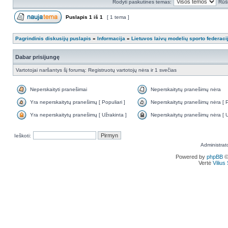
Rodyti paskutines temas:
Rūši
Puslapis
1
iš
1
[ 1 tema ]
Pagrindinis diskusijų puslapis
»
Informacija
»
Lietuvos laivų modelių sporto federaci
Dabar prisijungę
Vartotojai naršantys šį forumą: Registruotų vartotojų nėra ir 1 svečias
Neperskaityti pranešimai
Neperskaitytų pranešimų nėra
Yra neperskaitytų pranešimų [ Populiari ]
Neperskaitytų pranešimų nėra [ Po
Yra neperskaitytų pranešimų [ Užrakinta ]
Neperskaitytų pranešimų nėra [ U
Ieškoti:
Administrat
Powered by
phpBB
©
Vertė
Viliu