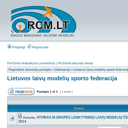
Prisijungti
Registruotis
Peržiūrėti neatsakytus pranešimus
|
Peržiūrėti aktyvias temas
Pagrindinis diskusijų puslapis
»
Informacija
»
Lietuvos laivų modelių sporto federaci
Lietuvos laivų modelių sporto federacija
Puslapis
1
iš
1
[ 1 tema ]
Temos
ATVIRAS M GRUPĖS LENKTYNINIŲ LAIVŲ MODELIŲ Č
Perkelta:
2014