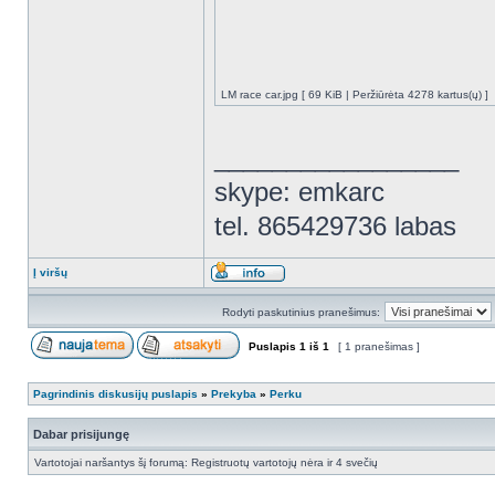
LM race car.jpg [ 69 KiB | Peržiūrėta 4278 kartus(ų) ]
_________________
skype: emkarc
tel. 865429736 labas
Į viršų
Rodyti paskutinius pranešimus:
Puslapis
1
iš
1
[ 1 pranešimas ]
Pagrindinis diskusijų puslapis
»
Prekyba
»
Perku
Dabar prisijungę
Vartotojai naršantys šį forumą: Registruotų vartotojų nėra ir 4 svečių