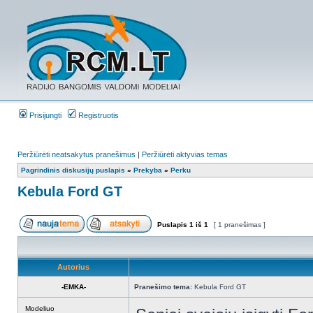
Prisijungti
Registruotis
Peržiūrėti neatsakytus pranešimus
|
Peržiūrėti aktyvias temas
Pagrindinis diskusijų puslapis
»
Prekyba
»
Perku
Kebula Ford GT
Puslapis
1
iš
1
[ 1 pranešimas ]
Autorius
-EMKA-
Pranešimo tema:
Kebula Ford GT
Modeliuo