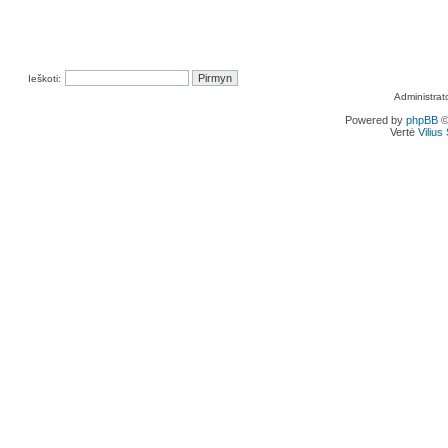
Ieškoti:
Administrat
Powered by
phpBB
©
Vertė
Viliu