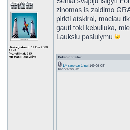
Seniai svajoju isigyti F
zinomas is zaidimo GR
pirkti atskirai, maciau tik
gauti toki kebuliuka, mi
Lauksiu pasiulymu
Užsiregistravo:
11 Gru 2009
21:47
Pranešimai:
285
Miestas:
Panevėžys
Prikabinti failai:
LM race car 1.jpg
[149.06 KiB]
Dar neatsisiųsta