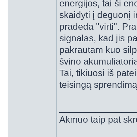
energijos, tai ši e
skaidyti į deguonį i
pradeda "virti". Pra
signalas, kad jis p
pakrautam kuo sil
švino akumuliator
Tai, tikiuosi iš pate
teisingą sprendimą
______________
Akmuo taip pat skr