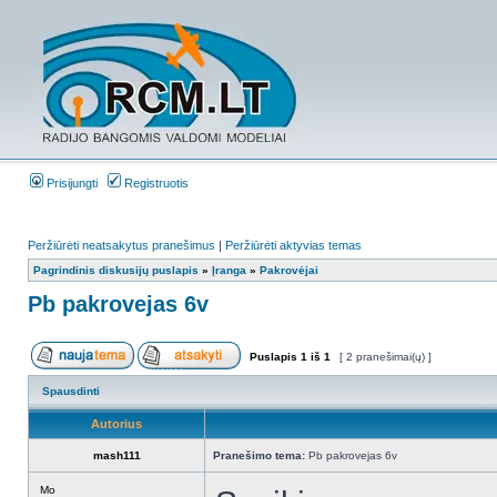
Prisijungti
Registruotis
Peržiūrėti neatsakytus pranešimus
|
Peržiūrėti aktyvias temas
Pagrindinis diskusijų puslapis
»
Įranga
»
Pakrovėjai
Pb pakrovejas 6v
Puslapis
1
iš
1
[ 2 pranešimai(ų) ]
Spausdinti
Autorius
mash111
Pranešimo tema:
Pb pakrovejas 6v
Mo