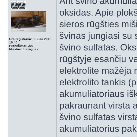
Ant švino akumuliat
oksidas. Apie plokšt
sieros rūgšties miš
švinas jungiasi su 
Užsiregistravo:
30 Sau 2013
16:46
švino sulfatas. Oks
Pranešimai:
203
Miestas:
Kretingos r.
rūgštyje esančiu va
elektrolite mažėja
elektrolito tankis (
akumuliatoriaus išk
pakraunant virsta at
švino sulfatas virst
akumuliatorius pakr