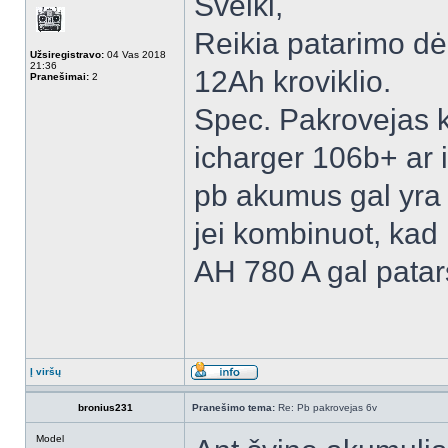
Sveiki,
Reikia patarimo dė
Užsiregistravo:
04 Vas 2018
21:36
12Ah kroviklio.
Pranešimai:
2
Spec. Pakrovejas k
icharger 106b+ ar i
pb akumus gal yra 
jei kombinuot, kad
AH 780 A gal patar
Į viršų
bronius231
Pranešimo tema:
Re: Pb pakrovejas 6v
Model