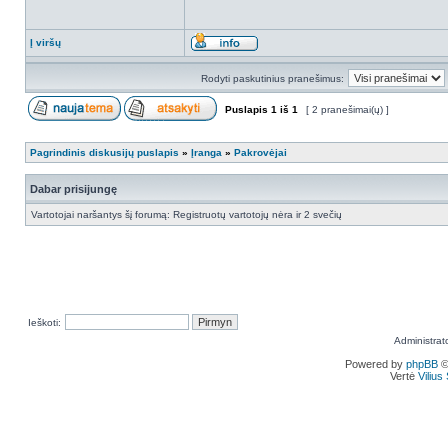
Į viršų
Rodyti paskutinius pranešimus:
Puslapis
1
iš
1
[ 2 pranešimai(ų) ]
Pagrindinis diskusijų puslapis
»
Įranga
»
Pakrovėjai
Dabar prisijungę
Vartotojai naršantys šį forumą: Registruotų vartotojų nėra ir 2 svečių
Ieškoti:
Administrat
Powered by
phpBB
©
Vertė
Viliu