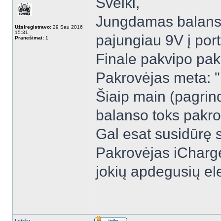
Sveiki,
Jungdamas balansin
Užsiregistravo:
29 Sau 2016
15:31
pajungiau 9V į port
Pranešimai:
1
Finale pakvipo pak
Pakrovėjas meta: "
Šiaip main (pagrind
balanso toks pakro
Gal esat susidūrę s
Pakrovėjas iCharge
jokių apdegusių el
Į viršų