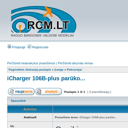
Prisijungti
Registruotis
Peržiūrėti neatsakytus pranešimus
|
Peržiūrėti aktyvias temas
Pagrindinis diskusijų puslapis
»
Įranga
»
Pakrovėjai
iCharger 106B-plus parūko...
Puslapis
1
iš
1
[ 3 pranešimai(ų) ]
Spausdinti
Autorius
AndriusK
Pranešimo tema:
iCharger 106B-plus parūko...
Mo