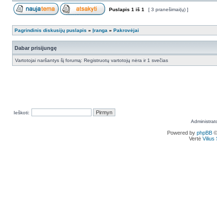
Puslapis
1
iš
1
[ 3 pranešimai(ų) ]
Pagrindinis diskusijų puslapis
»
Įranga
»
Pakrovėjai
Dabar prisijungę
Vartotojai naršantys šį forumą: Registruotų vartotojų nėra ir 1 svečias
Ieškoti:
Administrat
Powered by
phpBB
©
Vertė
Viliu