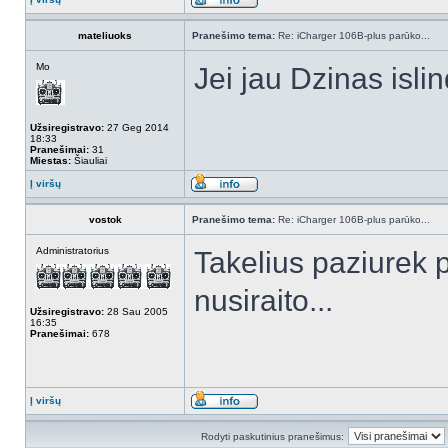
mateliuoks
Pranešimo tema:
Re: iCharger 106B-plus parūko...
Mo
Jei jau Dzinas islind
Užsiregistravo:
27 Geg 2014
18:33
Pranešimai:
31
Miestas:
Šiauliai
Į viršų
vostok
Pranešimo tema:
Re: iCharger 106B-plus parūko...
Administratorius
Takelius paziurek 
nusiraito...
Užsiregistravo:
28 Sau 2005
16:35
Pranešimai:
678
Į viršų
Rodyti paskutinius pranešimus: