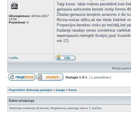
Taigi kuras: labai malonu pasidalinti,kad šia
geriausia autocentre berods motip firmos-400m
Žibalas-geriausia lempinis,aviacinis ir diz k
Užsiregistravo:
18 Kov 2017
15:53
Ricina-viskas aišku,aš dar idedu šiektiek m
Pranešimai:
4
Proporcijos-bendras visko po trečdalį,bet pa
Kadangi naudoju senus sovietinius varikliuku
neperspausti,netingėti išvalyti,ypač švaist
mk-17).
Į viršų
Rodyti paskut
Puslapis
1
iš
1
[ 1 pranešimas ]
Pagrindinis diskusijų puslapis
»
Įranga
»
Kuras
Dabar prisijungę
Vartotojai naršantys šį forumą: Registruotų vartotojų nėra ir 1 svečias