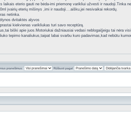
is laikais eterio gauti ne bėda-imi priemonę varikliui užvesti ir naudoji.Tinka n
l įvairių eterių mišinys ,imi ir naudoji....aišku,jei nesivaikai rekordų.
uras netinka.
ėlynos dvitaktės alyvos
prastai kiekvienas varikliukas turi savo receptūrą.
s,tai biški apie juos.Motoriukai dažniausiai vedasi neblogai(jeigu tai nėra vi
ikliuko tepimo kanaliukus,taipat labai svarbu kuro padavimas,kad nebūtu kurno
inius pranešimus:
Rūšiuoti pagal