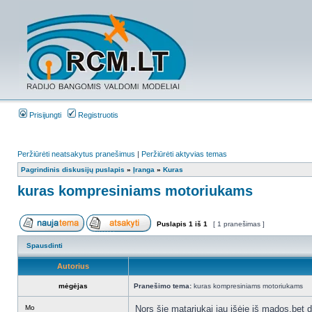
Prisijungti
Registruotis
Peržiūrėti neatsakytus pranešimus
|
Peržiūrėti aktyvias temas
Pagrindinis diskusijų puslapis
»
Įranga
»
Kuras
kuras kompresiniams motoriukams
Puslapis
1
iš
1
[ 1 pranešimas ]
Spausdinti
Autorius
mėgėjas
Pranešimo tema:
kuras kompresiniams motoriukams
Mo
Nors šie matariukai jau išėję iš mados,bet da