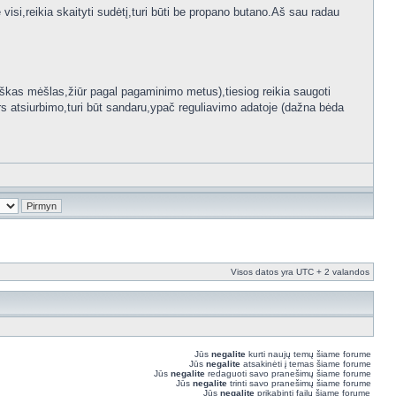
e visi,reikia skaityti sudėtį,turi būti be propano butano.Aš sau radau
siškas mėšlas,žiūr pagal pagaminimo metus),tiesiog reikia saugoti
rs atsiurbimo,turi būt sandaru,ypač reguliavimo adatoje (dažna bėda
Visos datos yra UTC + 2 valandos
Jūs
negalite
kurti naujų temų šiame forume
Jūs
negalite
atsakinėti į temas šiame forume
Jūs
negalite
redaguoti savo pranešimų šiame forume
Jūs
negalite
trinti savo pranešimų šiame forume
Jūs
negalite
prikabinti failų šiame forume