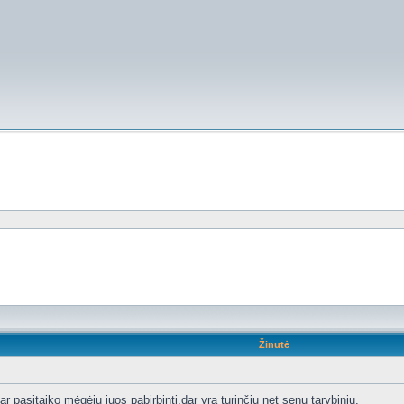
Žinutė
r pasitaiko mėgėjų juos pabirbinti,dar yra turinčių net senų tarybinių.