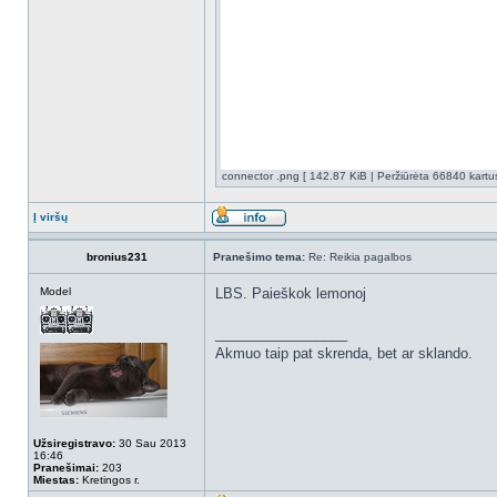
connector .png [ 142.87 KiB | Peržiūrėta 66840 kartus
Į viršų
bronius231
Pranešimo tema:
Re: Reikia pagalbos
Model
LBS. Paieškok lemonoj
_________________
Akmuo taip pat skrenda, bet ar sklando.
Užsiregistravo:
30 Sau 2013
16:46
Pranešimai:
203
Miestas:
Kretingos r.