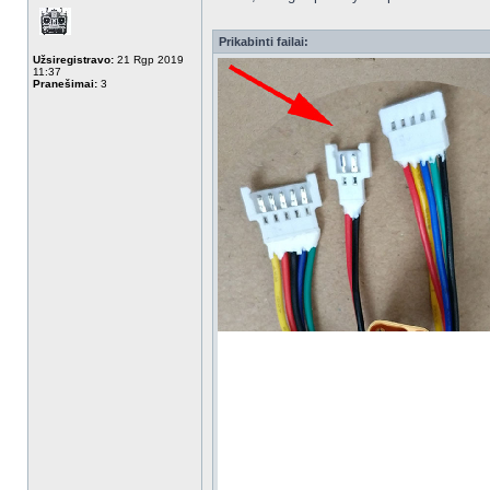
Prikabinti failai:
Užsiregistravo:
21 Rgp 2019
11:37
Pranešimai:
3