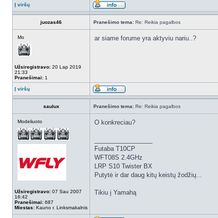
Į viršų
juozas46
Pranešimo tema:
Re: Reikia pagalbos
Mo
ar siame forume yra aktyviu nariu..?
Užsiregistravo:
20 Lap 2019
21:33
Pranešimai:
1
Į viršų
saulux
Pranešimo tema:
Re: Reikia pagalbos
Modeliuoto
O konkreciau?
_________________
Futaba T10CP
WFT08S 2.4GHz
LRP S10 Twister BX
Putytė ir dar daug kitų keistų žodžių...
Užsiregistravo:
07 Sau 2007
Tikiu į Yamahą
16:42
Pranešimai:
687
Miestas:
Kauno r. Linksmakalnis