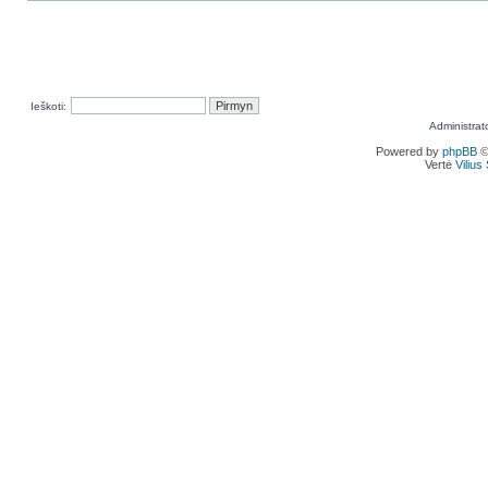
Ieškoti:
Administrat
Powered by
phpBB
©
Vertė
Viliu