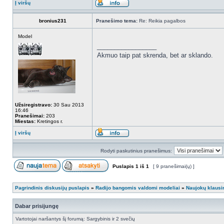
Į viršų
bronius231
Pranešimo tema:
Re: Reikia pagalbos
Model
_________________
Akmuo taip pat skrenda, bet ar sklando.
Užsiregistravo:
30 Sau 2013
16:46
Pranešimai:
203
Miestas:
Kretingos r.
Į viršų
Rodyti paskutinius pranešimus:
Puslapis
1
iš
1
[ 9 pranešimai(ų) ]
Pagrindinis diskusijų puslapis
»
Radijo bangomis valdomi modeliai
»
Naujokų klausi
Dabar prisijungę
Vartotojai naršantys šį forumą: Sargybinis ir 2 svečių