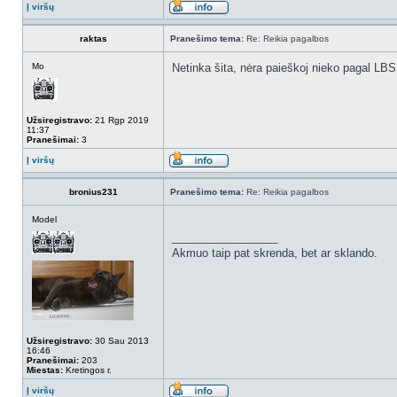
Į viršų
raktas
Pranešimo tema:
Re: Reikia pagalbos
Mo
Netinka šita, nėra paieškoj nieko pagal LBS
Užsiregistravo:
21 Rgp 2019
11:37
Pranešimai:
3
Į viršų
bronius231
Pranešimo tema:
Re: Reikia pagalbos
Model
_________________
Akmuo taip pat skrenda, bet ar sklando.
Užsiregistravo:
30 Sau 2013
16:46
Pranešimai:
203
Miestas:
Kretingos r.
Į viršų