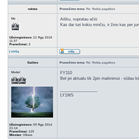
raktas
Pranešimo tema:
Re: Reikia pagalbos
Mo
Aišku, supratau ačiū
Kas dar turi kokiu minčiu, ir žino kas per ju
Užsiregistravo:
21 Rgp 2019
11:37
Pranešimai:
3
Į viršų
Galileo
Pranešimo tema:
Re: Reikia pagalbos
Model
FY310
Bet jei aktualu tik 2pin maitinimui - siūlau k
_________________
LY1WS
Užsiregistravo:
05 Rgp 2014
21:14
Pranešimai:
125
Miestas:
Vilnius