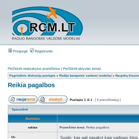
Prisijungti
Registruotis
Peržiūrėti neatsakytus pranešimus
|
Peržiūrėti aktyvias temas
Pagrindinis diskusijų puslapis
»
Radijo bangomis valdomi modeliai
»
Naujokų klausi
Reikia pagalbos
Puslapis
1
iš
1
[ 9 pranešimai(ų) ]
Spausdinti
Autorius
raktas
Pranešimo tema:
Reikia pagalbos
Mo
Sveiki, kas gali pasakyt kaip vadinasi šitos 