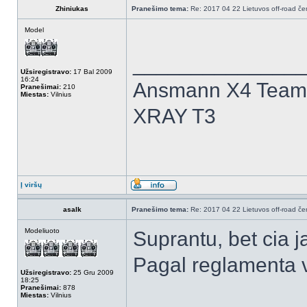
Zhiniukas
Pranešimo tema:
Re: 2017 04 22 Lietuvos off-road čem
Model
______________
Užsiregistravo:
17 Bal 2009
16:24
Ansmann X4 Team 
Pranešimai:
210
Miestas:
Vilnius
XRAY T3
Į viršų
asalk
Pranešimo tema:
Re: 2017 04 22 Lietuvos off-road čem
Modeliuoto
Suprantu, bet cia 
Pagal reglamenta v
Užsiregistravo:
25 Gru 2009
18:25
Pranešimai:
878
Miestas:
Vilnius