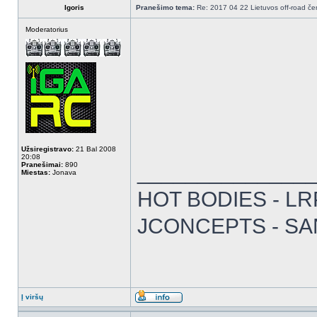
Igoris
Pranešimo tema:
Re: 2017 04 22 Lietuvos off-road čem
Moderatorius
Užsiregistravo:
21 Bal 2008
20:08
Pranešimai:
890
______________
Miestas:
Jonava
HOT BODIES - LRP 
JCONCEPTS - SA
Į viršų