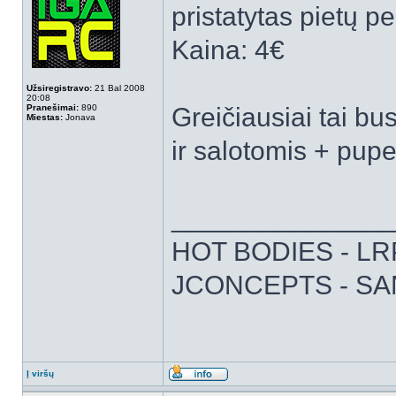
pristatytas pietų pe
Kaina: 4€
Užsiregistravo:
21 Bal 2008
20:08
Pranešimai:
890
Greičiausiai tai b
Miestas:
Jonava
ir salotomis + pupe
______________
HOT BODIES - LRP 
JCONCEPTS - SA
Į viršų