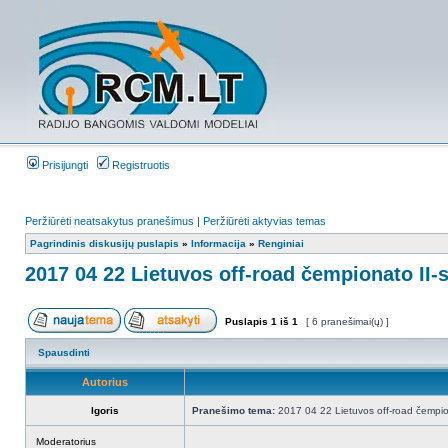
Prisijungti
Registruotis
Peržiūrėti neatsakytus pranešimus
|
Peržiūrėti aktyvias temas
Pagrindinis diskusijų puslapis
»
Informacija
»
Renginiai
2017 04 22 Lietuvos off-road čempionato II-
Puslapis
1
iš
1
[ 6 pranešimai(ų) ]
Spausdinti
Autorius
Igoris
Pranešimo tema:
2017 04 22 Lietuvos off-road čempion
Moderatorius