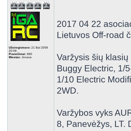
2017 04 22 asocia
Lietuvos Off-road 
Užsiregistravo:
21 Bal 2008
20:08
Pranešimai:
890
Varžysis šių klasių
Miestas:
Jonava
Buggy Electric, 1/5
1/10 Electric Modi
2WD.
Varžybos vyks AUR
8, Panevėžys, LT. 