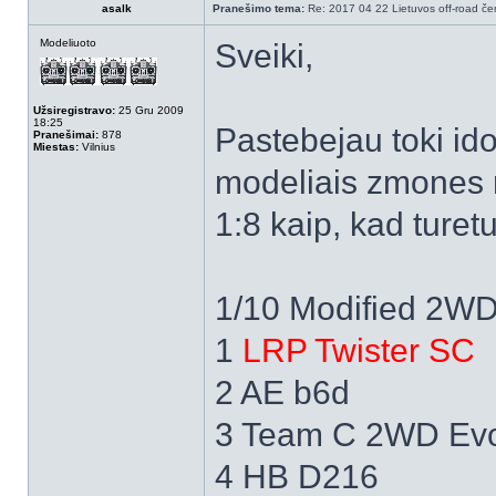
asalk
Pranešimo tema:
Re: 2017 04 22 Lietuvos off-road čem
Modeliuoto
Sveiki,
Užsiregistravo:
25 Gru 2009
18:25
Pastebejau toki id
Pranešimai:
878
Miestas:
Vilnius
modeliais zmones re
1:8 kaip, kad turet
1/10 Modified 2WD |
1
LRP Twister SC
2 AE b6d
3 Team C 2WD Ev
4 HB D216