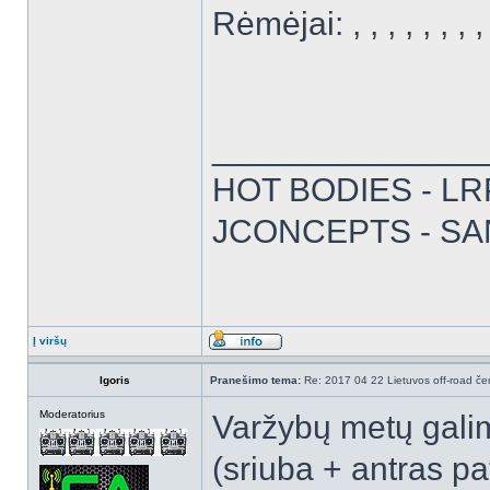
Rėmėjai: , , , , , , , , 
______________
HOT BODIES - LRP 
JCONCEPTS - SA
Į viršų
Igoris
Pranešimo tema:
Re: 2017 04 22 Lietuvos off-road čem
Moderatorius
Varžybų metų galim
(sriuba + antras pa