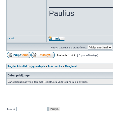
______________
Paulius
Į viršų
Rodyti paskutinius pranešimus:
Puslapis
1
iš
1
[ 6 pranešimai(ų) ]
Pagrindinis diskusijų puslapis
»
Informacija
»
Renginiai
Dabar prisijungę
Vartotojai naršantys šį forumą: Registruotų vartotojų nėra ir 1 svečias
Ieškoti: