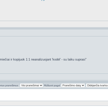
umiečiai ir kopijuok 1:1 neanalizuojant 'kodėl' - su laiku suprasi"
inius pranešimus:
Rūšiuoti pagal