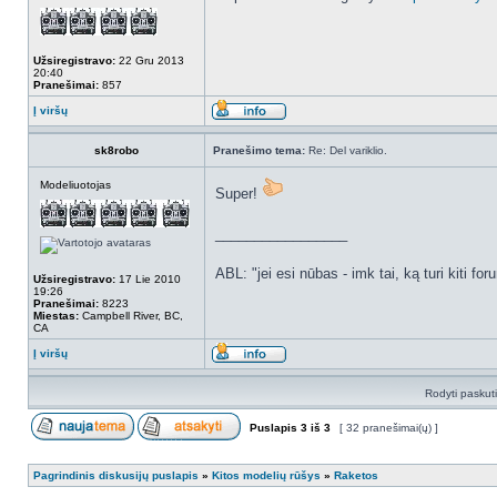
Užsiregistravo:
22 Gru 2013
20:40
Pranešimai:
857
Į viršų
sk8robo
Pranešimo tema:
Re: Del variklio.
Modeliuotojas
Super!
_________________
ABL: "jei esi nūbas - imk tai, ką turi kiti for
Užsiregistravo:
17 Lie 2010
19:26
Pranešimai:
8223
Miestas:
Campbell River, BC,
CA
Į viršų
Rodyti paskut
Puslapis
3
iš
3
[ 32 pranešimai(ų) ]
Pagrindinis diskusijų puslapis
»
Kitos modelių rūšys
»
Raketos