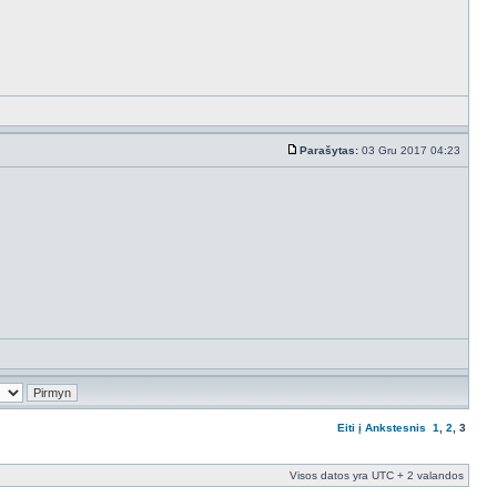
Parašytas:
03 Gru 2017 04:23
Eiti į
Ankstesnis
1
,
2
,
3
Visos datos yra UTC + 2 valandos