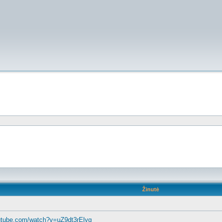
Žinutė
utube.com/watch?v=uZ9dt3rElyg