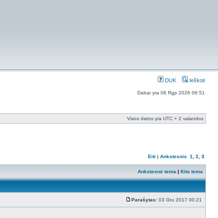
DUK
Ieškoti
Dabar yra 06 Rgp 2026 06:51
Visos datos yra UTC + 2 valandos
Eiti į
Ankstesnis
1
,
2
,
3
Ankstesnė tema
|
Kita tema
Parašytas:
03 Gru 2017 00:21