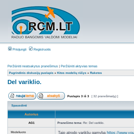
Prisijungti
Registruotis
Peržiūrėti neatsakytus pranešimus
|
Peržiūrėti aktyvias temas
Pagrindinis diskusijų puslapis
»
Kitos modelių rūšys
»
Raketos
Del variklio.
Puslapis
3
iš
3
[ 32 pranešimai(ų) ]
Spausdinti
Autorius
AG1
Pranešimo tema:
Re: Del variklio.
Modeliuoto
Taip atrodo varikliu gamyba
https://www.yo