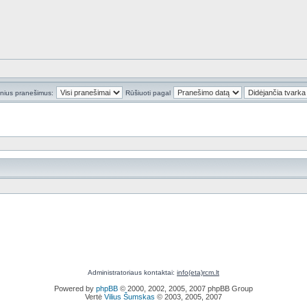
inius pranešimus:
Rūšiuoti pagal
Administratoriaus kontaktai:
info(eta)rcm.lt
Powered by
phpBB
© 2000, 2002, 2005, 2007 phpBB Group
Vertė
Vilius Šumskas
© 2003, 2005, 2007