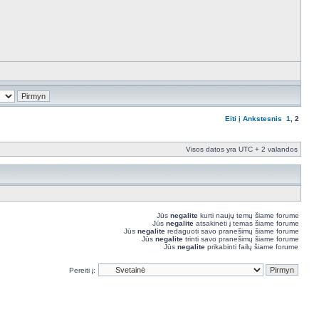
Eiti į
Ankstesnis
1
,
2
Visos datos yra UTC + 2 valandos
Jūs
negalite
kurti naujų temų šiame forume
Jūs
negalite
atsakinėti į temas šiame forume
Jūs
negalite
redaguoti savo pranešimų šiame forume
Jūs
negalite
trinti savo pranešimų šiame forume
Jūs
negalite
prikabinti failų šiame forume
Pereiti į: