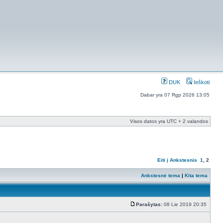
DUK
Ieškoti
Dabar yra 07 Rgp 2026 13:05
Visos datos yra UTC + 2 valandos
Eiti į
Ankstesnis
1
,
2
Ankstesnė tema
|
Kita tema
Parašytas:
08 Lie 2019 20:35