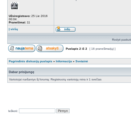
Užsiregistravo:
25 Lie 2016
00:04
Pranešimai:
11
Į viršų
Rodyti paskut
Puslapis
2
iš
2
[ 16 pranešimai(ų) ]
Pagrindinis diskusijų puslapis
»
Informacija
»
Svetainė
Dabar prisijungę
Vartotojai naršantys šį forumą: Registruotų vartotojų nėra ir 1 svečias
Ieškoti: