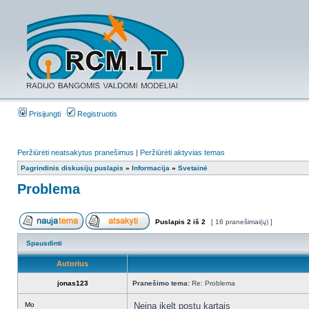
Prisijungti
Registruotis
Peržiūrėti neatsakytus pranešimus
|
Peržiūrėti aktyvias temas
Pagrindinis diskusijų puslapis
»
Informacija
»
Svetainė
Problema
Puslapis
2
iš
2
[ 16 pranešimai(ų) ]
Spausdinti
Autorius
jonas123
Pranešimo tema:
Re: Problema
Mo
Neina ikelt postu kartais