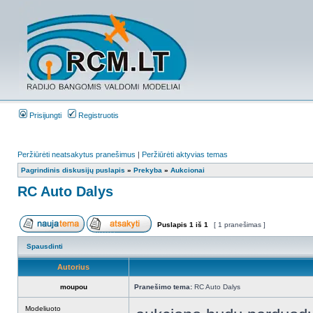
Prisijungti
Registruotis
Peržiūrėti neatsakytus pranešimus
|
Peržiūrėti aktyvias temas
Pagrindinis diskusijų puslapis
»
Prekyba
»
Aukcionai
RC Auto Dalys
Puslapis
1
iš
1
[ 1 pranešimas ]
Spausdinti
Autorius
moupou
Pranešimo tema:
RC Auto Dalys
Modeliuoto