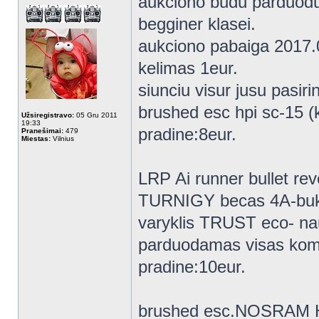
aukciono budu parduodu 
begginer klasei.
aukciono pabaiga 2017.0
kelimas 1eur.
siunciu visur jusu pasiri
brushed esc hpi sc-15 (ko
Užsiregistravo:
05 Gru 2011
19:33
pradine:8eur.
Pranešimai:
479
Miestas:
Vilnius
LRP Ai runner bullet re
TURNIGY becas 4A-buk
varyklis TRUST eco- nau
parduodamas visas kom
pradine:10eur.
brushed esc.NOSRAM H