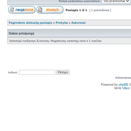
Rodyti paskutinius pranešimus:
Puslapis
1
iš
1
[ 1 pranešimas ]
Pagrindinis diskusijų puslapis
»
Prekyba
»
Aukcionai
Dabar prisijungę
Vartotojai naršantys šį forumą: Registruotų vartotojų nėra ir 1 svečias
Ieškoti:
Administrat
Powered by
phpBB
©
Vertė
Viliu