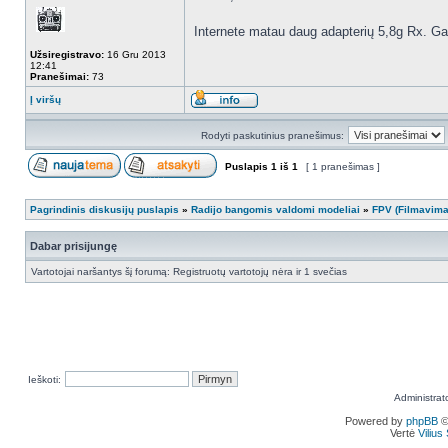
Internete matau daug adapterių 5,8g Rx. Ga
Užsiregistravo:
16 Gru 2013
12:41
Pranešimai:
73
Į viršų
Rodyti paskutinius pranešimus:
Puslapis
1
iš
1
[ 1 pranešimas ]
Pagrindinis diskusijų puslapis
»
Radijo bangomis valdomi modeliai
»
FPV (Filmavima
Dabar prisijungę
Vartotojai naršantys šį forumą: Registruotų vartotojų nėra ir 1 svečias
Ieškoti:
Administrat
Powered by
phpBB
©
Vertė
Viliu