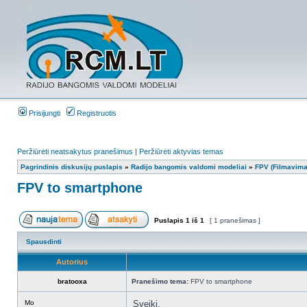
Prisijungti
Registruotis
Peržiūrėti neatsakytus pranešimus
|
Peržiūrėti aktyvias temas
Pagrindinis diskusijų puslapis
»
Radijo bangomis valdomi modeliai
»
FPV (Filmavima
FPV to smartphone
Puslapis
1
iš
1
[ 1 pranešimas ]
Spausdinti
Autorius
bratooxa
Pranešimo tema:
FPV to smartphone
Mo
Sveiki,