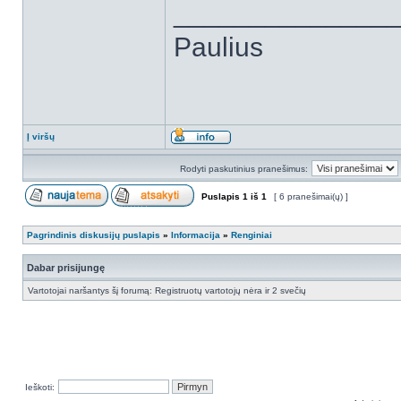
______________
Paulius
Į viršų
Rodyti paskutinius pranešimus:
Puslapis
1
iš
1
[ 6 pranešimai(ų) ]
Pagrindinis diskusijų puslapis
»
Informacija
»
Renginiai
Dabar prisijungę
Vartotojai naršantys šį forumą: Registruotų vartotojų nėra ir 2 svečių
Ieškoti: