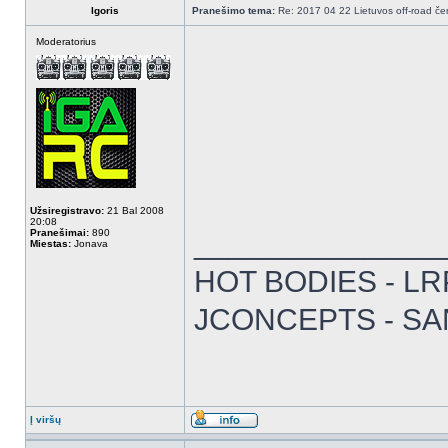
Igoris
Pranešimo tema:
Re: 2017 04 22 Lietuvos off-road čem
Moderatorius
Užsiregistravo:
21 Bal 2008
20:08
Pranešimai:
890
______________
Miestas:
Jonava
HOT BODIES - LRP 
JCONCEPTS - SA
Į viršų