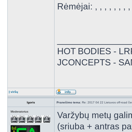
Rėmėjai: , , , , , , , , 
______________
HOT BODIES - LRP 
JCONCEPTS - SA
Į viršų
Igoris
Pranešimo tema:
Re: 2017 04 22 Lietuvos off-road čem
Moderatorius
Varžybų metų galim
(sriuba + antras pa