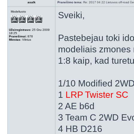
asalk
Pranešimo tema:
Re: 2017 04 22 Lietuvos off-road čem
Modeliuoto
Sveiki,
Užsiregistravo:
25 Gru 2009
18:25
Pastebejau toki id
Pranešimai:
878
Miestas:
Vilnius
modeliais zmones re
1:8 kaip, kad turet
1/10 Modified 2WD |
1
LRP Twister SC
2 AE b6d
3 Team C 2WD Ev
4 HB D216