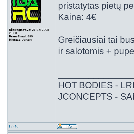
pristatytas pietų pe
Kaina: 4€
Užsiregistravo:
21 Bal 2008
20:08
Pranešimai:
890
Greičiausiai tai b
Miestas:
Jonava
ir salotomis + pupe
______________
HOT BODIES - LRP 
JCONCEPTS - SA
Į viršų