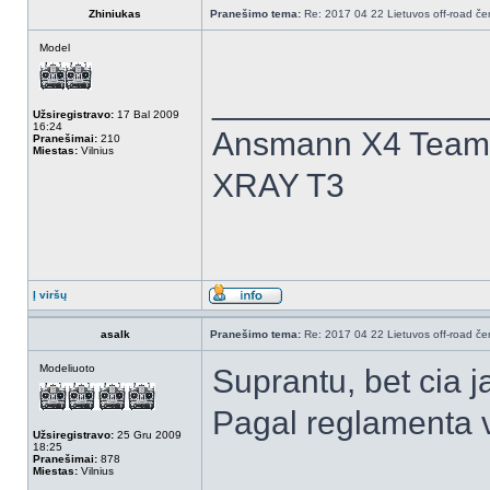
Zhiniukas
Pranešimo tema:
Re: 2017 04 22 Lietuvos off-road čem
Model
______________
Užsiregistravo:
17 Bal 2009
16:24
Ansmann X4 Team 
Pranešimai:
210
Miestas:
Vilnius
XRAY T3
Į viršų
asalk
Pranešimo tema:
Re: 2017 04 22 Lietuvos off-road čem
Modeliuoto
Suprantu, bet cia 
Pagal reglamenta v
Užsiregistravo:
25 Gru 2009
18:25
Pranešimai:
878
Miestas:
Vilnius