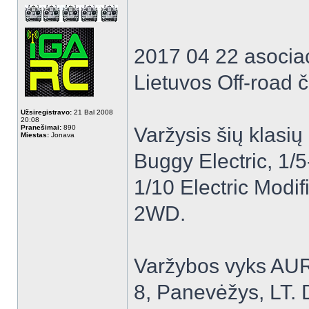
2017 04 22 asocia
Lietuvos Off-road 
Užsiregistravo:
21 Bal 2008
20:08
Pranešimai:
890
Varžysis šių klasių
Miestas:
Jonava
Buggy Electric, 1/5
1/10 Electric Modi
2WD.
Varžybos vyks AUR
8, Panevėžys, LT. 