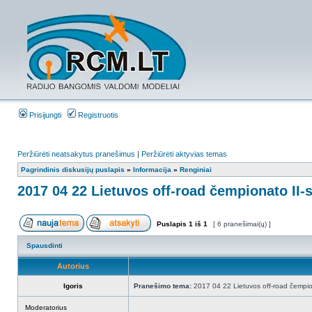
Prisijungti
Registruotis
Peržiūrėti neatsakytus pranešimus
|
Peržiūrėti aktyvias temas
Pagrindinis diskusijų puslapis
»
Informacija
»
Renginiai
2017 04 22 Lietuvos off-road čempionato II-
Puslapis
1
iš
1
[ 6 pranešimai(ų) ]
Spausdinti
Autorius
Igoris
Pranešimo tema:
2017 04 22 Lietuvos off-road čempion
Moderatorius