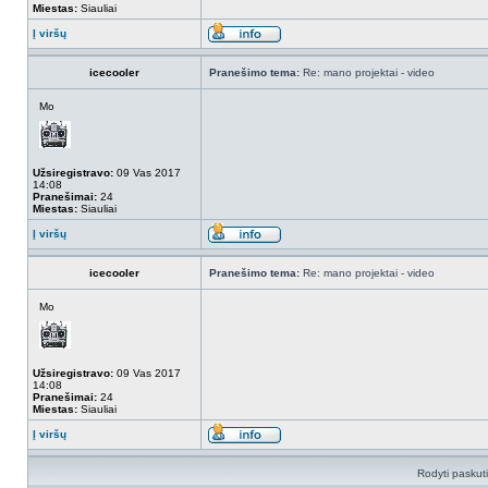
Miestas:
Siauliai
Į viršų
icecooler
Pranešimo tema:
Re: mano projektai - video
Mo
Užsiregistravo:
09 Vas 2017
14:08
Pranešimai:
24
Miestas:
Siauliai
Į viršų
icecooler
Pranešimo tema:
Re: mano projektai - video
Mo
Užsiregistravo:
09 Vas 2017
14:08
Pranešimai:
24
Miestas:
Siauliai
Į viršų
Rodyti paskut