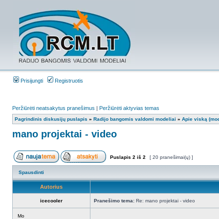
Prisijungti
Registruotis
Peržiūrėti neatsakytus pranešimus
|
Peržiūrėti aktyvias temas
Pagrindinis diskusijų puslapis
»
Radijo bangomis valdomi modeliai
»
Apie viską (mod
mano projektai - video
Puslapis
2
iš
2
[ 20 pranešimai(ų) ]
Spausdinti
Autorius
icecooler
Pranešimo tema:
Re: mano projektai - video
Mo