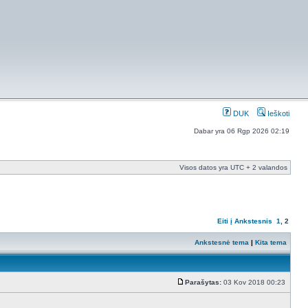
DUK
Ieškoti
Dabar yra 06 Rgp 2026 02:19
Visos datos yra UTC + 2 valandos
Eiti į
Ankstesnis
1
,
2
Ankstesnė tema
|
Kita tema
Parašytas:
03 Kov 2018 00:23