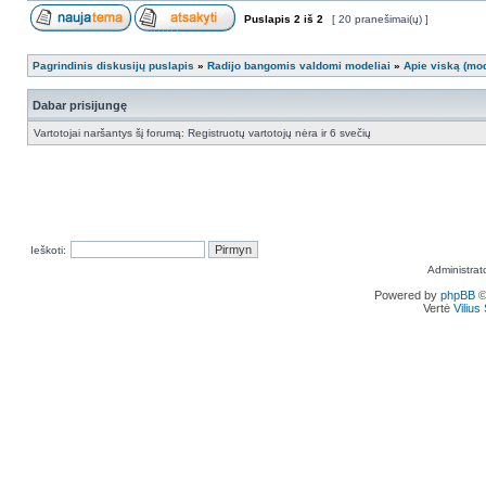
Puslapis
2
iš
2
[ 20 pranešimai(ų) ]
Pagrindinis diskusijų puslapis
»
Radijo bangomis valdomi modeliai
»
Apie viską (mod
Dabar prisijungę
Vartotojai naršantys šį forumą: Registruotų vartotojų nėra ir 6 svečių
Ieškoti:
Administrat
Powered by
phpBB
©
Vertė
Viliu