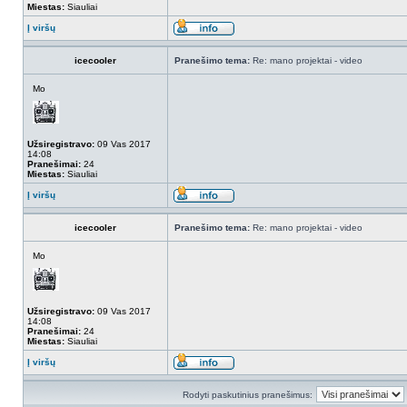
Miestas:
Siauliai
Į viršų
icecooler
Pranešimo tema:
Re: mano projektai - video
Mo
Užsiregistravo:
09 Vas 2017
14:08
Pranešimai:
24
Miestas:
Siauliai
Į viršų
icecooler
Pranešimo tema:
Re: mano projektai - video
Mo
Užsiregistravo:
09 Vas 2017
14:08
Pranešimai:
24
Miestas:
Siauliai
Į viršų
Rodyti paskutinius pranešimus: