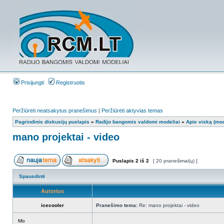
Prisijungti
Registruotis
Peržiūrėti neatsakytus pranešimus
|
Peržiūrėti aktyvias temas
Pagrindinis diskusijų puslapis
»
Radijo bangomis valdomi modeliai
»
Apie viską (mod
mano projektai - video
Puslapis
2
iš
2
[ 20 pranešimai(ų) ]
Spausdinti
Autorius
icecooler
Pranešimo tema:
Re: mano projektai - video
Mo