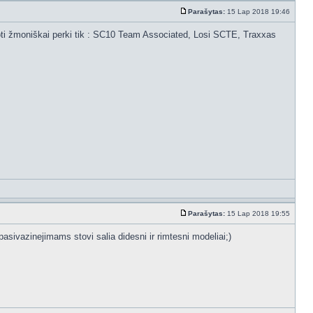
Parašytas:
15 Lap 2018 19:46
iuoti žmoniškai perki tik : SC10 Team Associated, Losi SCTE, Traxxas
Parašytas:
15 Lap 2018 19:55
 pasivazinejimams stovi salia didesni ir rimtesni modeliai;)