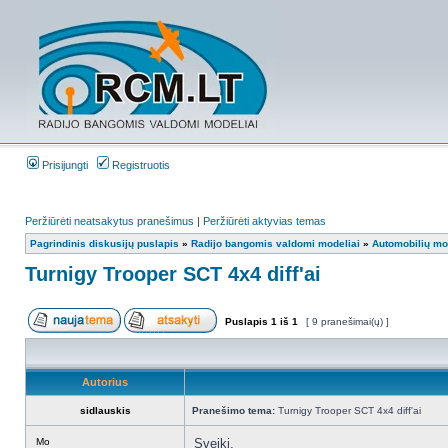
Prisijungti
Registruotis
Peržiūrėti neatsakytus pranešimus
|
Peržiūrėti aktyvias temas
Pagrindinis diskusijų puslapis
»
Radijo bangomis valdomi modeliai
»
Automobilių mod
Turnigy Trooper SCT 4x4 diff'ai
Puslapis
1
iš
1
[ 9 pranešimai(ų) ]
Autorius
sidlauskis
Pranešimo tema:
Turnigy Trooper SCT 4x4 diff'ai
Mo
Sveiki,