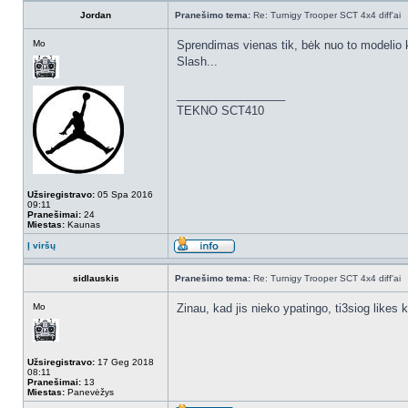
Jordan
Pranešimo tema:
Re: Turnigy Trooper SCT 4x4 diff'ai
Mo
Sprendimas vienas tik, bėk nuo to modelio k
Slash...
_________________
TEKNO SCT410
Užsiregistravo:
05 Spa 2016
09:11
Pranešimai:
24
Miestas:
Kaunas
Į viršų
sidlauskis
Pranešimo tema:
Re: Turnigy Trooper SCT 4x4 diff'ai
Mo
Zinau, kad jis nieko ypatingo, ti3siog likes 
Užsiregistravo:
17 Geg 2018
08:11
Pranešimai:
13
Miestas:
Panevėžys