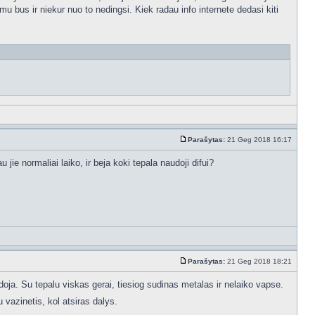
u bus ir niekur nuo to nedingsi. Kiek radau info internete dedasi kiti
Parašytas:
21 Geg 2018 16:17
jie normaliai laiko, ir beja koki tepala naudoji difui?
Parašytas:
21 Geg 2018 18:21
oja. Su tepalu viskas gerai, tiesiog sudinas metalas ir nelaiko vapse.
u vazinetis, kol atsiras dalys.