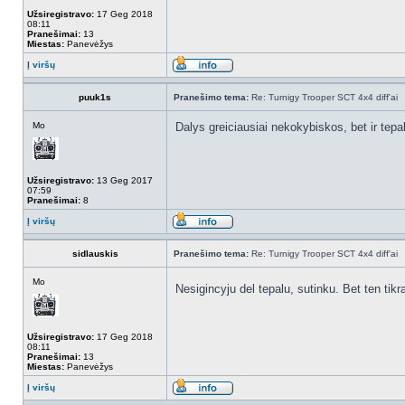
Užsiregistravo:
17 Geg 2018
08:11
Pranešimai:
13
Miestas:
Panevėžys
Į viršų
puuk1s
Pranešimo tema:
Re: Turnigy Trooper SCT 4x4 diff'ai
Mo
Dalys greiciausiai nekokybiskos, bet ir tepa
Užsiregistravo:
13 Geg 2017
07:59
Pranešimai:
8
Į viršų
sidlauskis
Pranešimo tema:
Re: Turnigy Trooper SCT 4x4 diff'ai
Mo
Nesigincyju del tepalu, sutinku. Bet ten tik
Užsiregistravo:
17 Geg 2018
08:11
Pranešimai:
13
Miestas:
Panevėžys
Į viršų