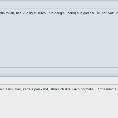
uo toliau, nes kuo ilgiau turėsi, tuo daugiau nervų susigadinsi. Jei nori važ
kaip zaisliukas, kartais palakstyt, atnaujinti difai laiko normaliai. Rimtesniems