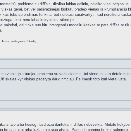
astelis), problema su diff'ais, tiksliau labiau galiniu, nelaiko visai original
r viskas gerai, bet vel pasivazinejus biskuti, pradejo vienas is krumpliaraciu kle
kol kas toks sprendimas tenkina, bet noretusi susitvarkyti, kad nereiketu kask
dziaga tikrai nera labai kokybiska, silpni jie.
 pakeisti, gal tinka nuo kitu brangesniu modeliu kazkas ar pats diff'as ar tik k
a.
 Iš viso redaguota 1 kartą.
su visais jais turejau problemu su vaziuoklemis, tai viena tai kita detale sul
kt 1/8 skales kyr viskas padaryta daug rimciau. Ps imesk foto kuri vieta luzta.
rba sitaip arba tiesiog nusdrozia dantukai ir diffas nebeveikia. Metalo kokybe is
zia tie dantukai arba luzta kaip siuo atveju. Pagrinde pareina tie kur schemoje