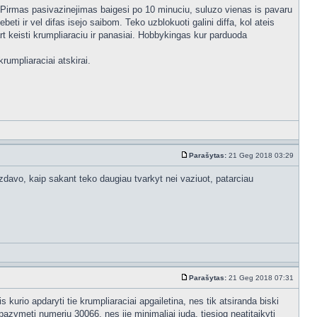
us. Pirmas pasivazinejimas baigesi po 10 minuciu, suluzo vienas is pavaru
beti ir vel difas isejo saibom. Teko uzblokuoti galini diffa, kol ateis
art keisti krumpliaraciu ir panasiai. Hobbykingas kur parduoda
rumpliaraciai atskirai.
Parašytas:
21 Geg 2018 03:29
uzdavo, kaip sakant teko daugiau tvarkyt nei vaziuot, patarciau
Parašytas:
21 Geg 2018 07:31
 kurio apdaryti tie krumpliaraciai apgailetina, nes tik atsiranda biski
 pazymeti numeriu 30066, nes jie minimaliai juda, tiesiog neatitaikyti