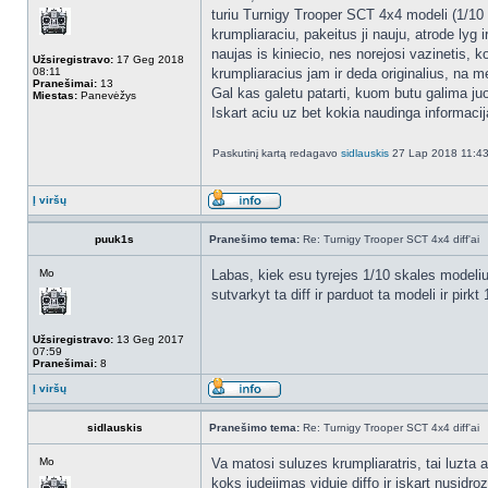
turiu Turnigy Trooper SCT 4x4 modeli (1/10 m
krumpliaraciu, pakeitus ji nauju, atrode lyg i
naujas is kiniecio, nes norejosi vazinetis, 
Užsiregistravo:
17 Geg 2018
08:11
krumpliaracius jam ir deda originalius, na me
Pranešimai:
13
Gal kas galetu patarti, kuom butu galima juos
Miestas:
Panevėžys
Iskart aciu uz bet kokia naudinga informacij
Paskutinį kartą redagavo
sidlauskis
27 Lap 2018 11:43.
Į viršų
puuk1s
Pranešimo tema:
Re: Turnigy Trooper SCT 4x4 diff'ai
Mo
Labas, kiek esu tyrejes 1/10 skales modeliu 
sutvarkyt ta diff ir parduot ta modeli ir pir
Užsiregistravo:
13 Geg 2017
07:59
Pranešimai:
8
Į viršų
sidlauskis
Pranešimo tema:
Re: Turnigy Trooper SCT 4x4 diff'ai
Mo
Va matosi suluzes krumpliaratris, tai luzta a
koks judejimas viduje diffo ir iskart nusidro