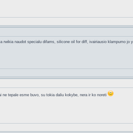
la rwikia naudot specialu difams, silicone oil for diff, ivairiausio klampumo jo
rai ne tepale esme buvo, su tokia daliu kokybe, nera ir ko noreti