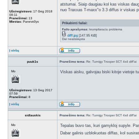
atstumai. Siaip daugiau kol kas viskas daugi
nuo Traxxas T-maxx"o 3.3 diffus ir viskas pui
Užsiregistravo:
17 Geg 2018
08:11
Pranešimai:
13
Miestas:
Panevėžys
Prikabinti failai:
Failo aprašymas:
krumpliaraciu problema
difff.jpg
[147.95 KiB]
Dar neatsisiųsta
Į viršų
puuk1s
Pranešimo tema:
Re: Turnigy Trooper SCT 4x4 diff'ai
Mo
Viskas aisku, galvojau biski kitoje vietoje t
Užsiregistravo:
13 Geg 2017
07:59
Pranešimai:
8
Į viršų
sidlauskis
Pranešimo tema:
Re: Turnigy Trooper SCT 4x4 diff'ai
Mo
Tepalas buvo tas, kuri gamykloj supyle. Pas
Dabar galinis uzblokuotas diffas, kol susir