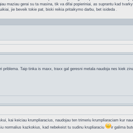
au maziau gerai su ta masina, tik va difai popieriniai, as suprantu kad tvarkym
kiai, jie beveik tokie pat, biski reikia pritaikymo darbu, bet isideda .
uri priblema. Taip tinka is maxx, traxx gal geresni metala naudoja nes kiek zinau 
kui, kai keiciau krumpliaracius, naudojau ten trimeriu krumpliaraciam kur naud
asiu normalius kazkokius, kad nebekeist tu sudinu krupliaraciu
ir galima but