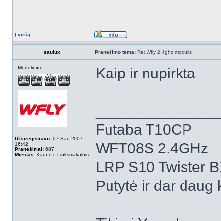
Į viršų
saulux
Pranešimo tema:
Re: Wfly 2.4ghz modulis
Modeliuoto
Kaip ir nupirkta
______________
Futaba T10CP
Užsiregistravo:
07 Sau 2007
WFT08S 2.4GHz
16:42
Pranešimai:
687
Miestas:
Kauno r. Linksmakalnis
LRP S10 Twister 
Putytė ir dar daug k