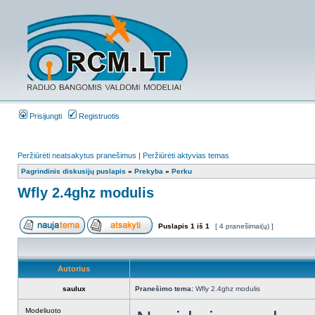
Prisijungti
Registruotis
Peržiūrėti neatsakytus pranešimus
|
Peržiūrėti aktyvias temas
Pagrindinis diskusijų puslapis
»
Prekyba
»
Perku
Wfly 2.4ghz modulis
Puslapis
1
iš
1
[ 4 pranešimai(ų) ]
Autorius
saulux
Pranešimo tema:
Wfly 2.4ghz modulis
Modeliuoto