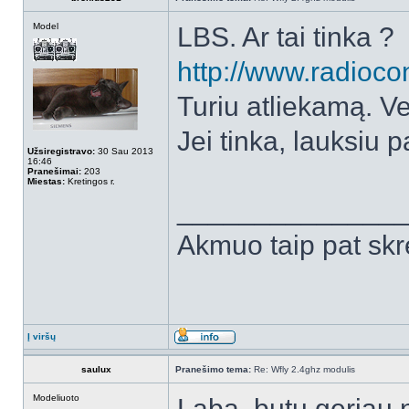
Model
LBS. Ar tai tinka ?
http://www.radiocon
Turiu atliekamą. Ve
Jei tinka, lauksiu 
Užsiregistravo:
30 Sau 2013
16:46
Pranešimai:
203
Miestas:
Kretingos r.
______________
Akmuo taip pat skr
Į viršų
saulux
Pranešimo tema:
Re: Wfly 2.4ghz modulis
Modeliuoto
Laba, butu geriau 