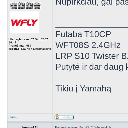
Nupirkciau, gal pas
______________
Futaba T10CP
Užsiregistravo:
07 Sau 2007
WFT08S 2.4GHz
16:42
Pranešimai:
687
Miestas:
Kauno r. Linksmakalnis
LRP S10 Twister 
Putytė ir dar daug k
Tikiu į Yamahą
Į viršų
bronius231
Pranešimo tema:
Re: Wfly 2.4ghz modulis