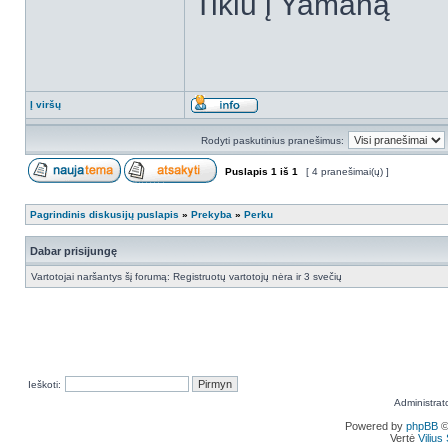
Tikiu į Yamahą
Į viršų
Rodyti paskutinius pranešimus:
Puslapis
1
iš
1
[ 4 pranešimai(ų) ]
Pagrindinis diskusijų puslapis
»
Prekyba
»
Perku
Dabar prisijungę
Vartotojai naršantys šį forumą: Registruotų vartotojų nėra ir 3 svečių
Ieškoti:
Administrat
Powered by
phpBB
©
Vertė
Viliu