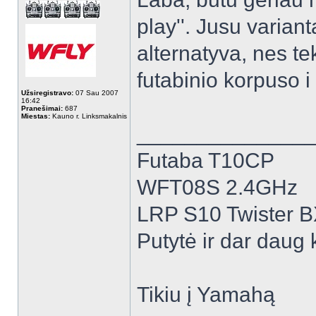
play''. Jusu varian
alternatyva, nes te
futabinio korpuso i k
Užsiregistravo:
07 Sau 2007
16:42
Pranešimai:
687
Miestas:
Kauno r. Linksmakalnis
______________
Futaba T10CP
WFT08S 2.4GHz
LRP S10 Twister 
Putytė ir dar daug k
Tikiu į Yamahą